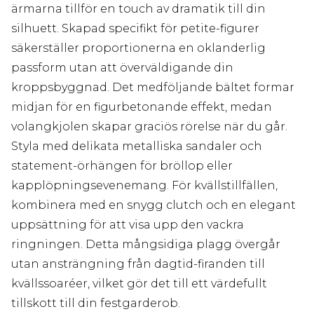
ärmarna tillför en touch av dramatik till din
silhuett. Skapad specifikt för petite-figurer
säkerställer proportionerna en oklanderlig
passform utan att överväldigande din
kroppsbyggnad. Det medföljande bältet formar
midjan för en figurbetonande effekt, medan
volangkjolen skapar graciös rörelse när du går.
Styla med delikata metalliska sandaler och
statement-örhängen för bröllop eller
kapplöpningsevenemang. För kvällstillfällen,
kombinera med en snygg clutch och en elegant
uppsättning för att visa upp den vackra
ringningen. Detta mångsidiga plagg övergår
utan ansträngning från dagtid-firanden till
kvällssoaréer, vilket gör det till ett värdefullt
tillskott till din festgarderob.