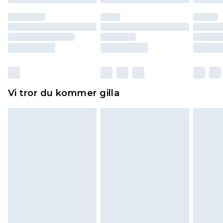
till dig. Du kommer sedan att få en full
återbetalning minus kostnaden för 100KR för att
returnera varan.
Skor och/eller kläder måste vara oanvända och
otvättade med originaletiketterna påsatta.
Dessutom måste skor provas inomhus.
Hemartiklar inklusive sängkläder, madrasser och
Vi tror du kommer gilla
toppers och kuddar måste vara oanvända och i
sin oöppnade originalförpackning. Detta
påverkar inte dina lagstadgade rättigheter.
Klicka
här
för att se vår fullständiga returpolicy.