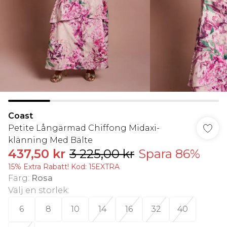
Coast
Petite Långärmad Chiffong Midaxi-
klänning Med Bälte
437,50 kr
3 225,00 kr
Spara 86%
15% Extra Rabatt! Kod: 15EXTRA
Färg
:
Rosa
Välj en storlek
:
6
8
10
14
16
32
40