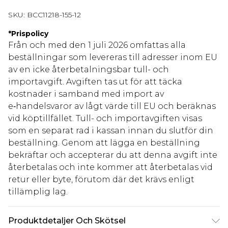
SKU:
BCC11218-155-12
*
Prispolicy
Från och med den 1 juli 2026 omfattas alla
beställningar som levereras till adresser inom EU
av en icke återbetalningsbar tull- och
importavgift. Avgiften tas ut för att täcka
kostnader i samband med import av
e‑handelsvaror av lågt värde till EU och beräknas
vid köptillfället. Tull- och importavgiften visas
som en separat rad i kassan innan du slutför din
beställning. Genom att lägga en beställning
bekräftar och accepterar du att denna avgift inte
återbetalas och inte kommer att återbetalas vid
retur eller byte, förutom där det krävs enligt
tillämplig lag.
Produktdetaljer Och Skötsel