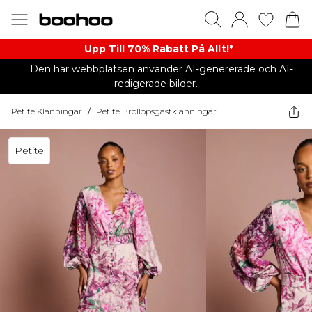
Upp Till 70% Rabatt På Allt!*
Den här webbplatsen använder AI-genererade och AI-
redigerade bilder.
Petite Klänningar
/
Petite Bröllopsgästklänningar
Petite