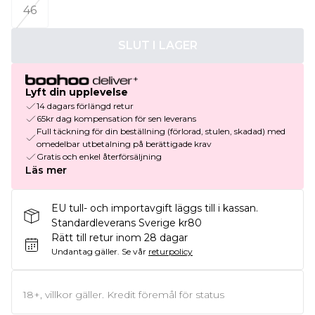
46
SLUT I LAGER
Lyft din upplevelse
14 dagars förlängd retur
65kr dag kompensation för sen leverans
Full täckning för din beställning (förlorad, stulen, skadad) med
omedelbar utbetalning på berättigade krav
Gratis och enkel återförsäljning
Läs mer
EU tull- och importavgift läggs till i kassan.
Standardleverans Sverige kr80
Rätt till retur inom 28 dagar
Undantag gäller.
Se vår
returpolicy
18+, villkor gäller. Kredit föremål för status