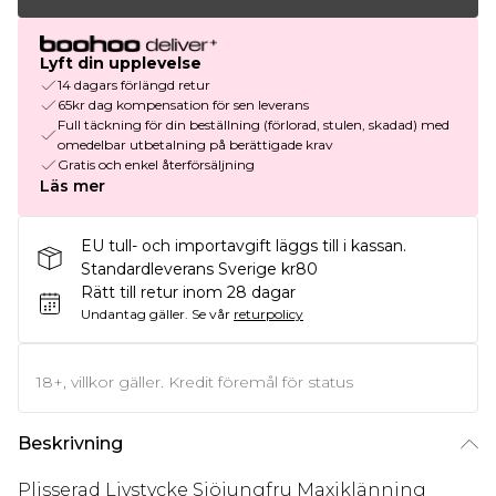
Lyft din upplevelse
14 dagars förlängd retur
65kr dag kompensation för sen leverans
Full täckning för din beställning (förlorad, stulen, skadad) med
omedelbar utbetalning på berättigade krav
Gratis och enkel återförsäljning
Läs mer
EU tull- och importavgift läggs till i kassan.
Standardleverans Sverige kr80
Rätt till retur inom 28 dagar
Undantag gäller.
Se vår
returpolicy
18+, villkor gäller. Kredit föremål för status
Beskrivning
Plisserad Livstycke Sjöjungfru Maxiklänning