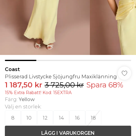
Coast
Plisserad Livstycke Sjöjungfru Maxiklänning
1 187,50 kr
3 725,00 kr
Spara 68%
15% Extra Rabatt! Kod: 15EXTRA
Färg
:
Yellow
Välj en storlek
:
8
10
12
14
16
18
LÄGG I VARUKORGEN