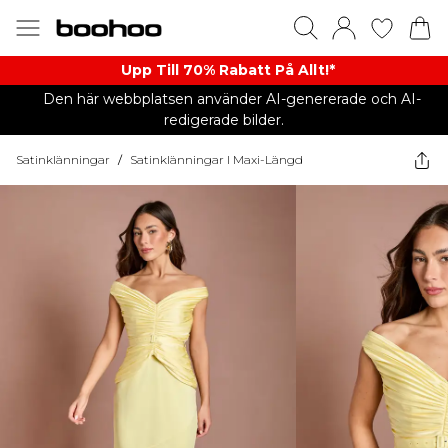
Upp Till 70% Rabatt På Allt!*
Den här webbplatsen använder AI-genererade och AI-
redigerade bilder.
Satinklänningar
/
Satinklänningar I Maxi-Längd