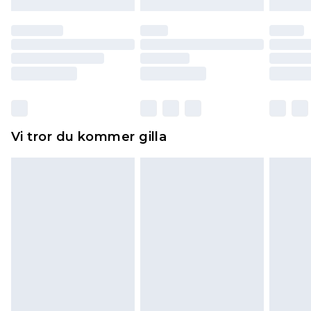
till dig. Du kommer sedan att få en full
återbetalning minus kostnaden för 100KR för att
returnera varan.
Skor och/eller kläder måste vara oanvända och
otvättade med originaletiketterna påsatta.
Dessutom måste skor provas inomhus.
Hemartiklar inklusive sängkläder, madrasser och
Vi tror du kommer gilla
toppers och kuddar måste vara oanvända och i
sin oöppnade originalförpackning. Detta
påverkar inte dina lagstadgade rättigheter.
Klicka
här
för att se vår fullständiga returpolicy.