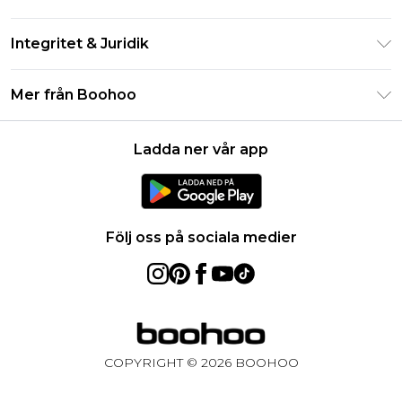
Studentrabatt - Student Beans
Returnera din beställning
Studentrabatt - UNiDAYS
Integritet & Juridik
Vanliga frågor
Boohoo-appen
Integritetspolicy
Leveransinformation
Mer från Boohoo
Storleksguide
Allmänna villkor
Returnerar information
Karriärer på Boohoo
Om cookies
Kontakta oss
Ladda ner vår app
Modernt slaveri uttalande
Användarvillkor
Produkt
Följ oss på sociala medier
COPYRIGHT ©
2026
BOOHOO