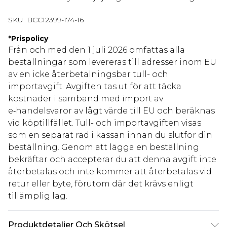
SKU:
BCC12399-174-16
*
Prispolicy
Från och med den 1 juli 2026 omfattas alla
beställningar som levereras till adresser inom EU
av en icke återbetalningsbar tull- och
importavgift. Avgiften tas ut för att täcka
kostnader i samband med import av
e‑handelsvaror av lågt värde till EU och beräknas
vid köptillfället. Tull- och importavgiften visas
som en separat rad i kassan innan du slutför din
beställning. Genom att lägga en beställning
bekräftar och accepterar du att denna avgift inte
återbetalas och inte kommer att återbetalas vid
retur eller byte, förutom där det krävs enligt
tillämplig lag.
Produktdetaljer Och Skötsel