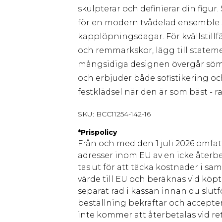
skulpterar och definierar din fig
för en modern tvådelad ensemble
kapplöpningsdagar. För kvällstillf
och remmarkskor, lägg till statem
mångsidiga designen övergår sömlös
och erbjuder både sofistikering o
festklädsel när den är som bäst - r
SKU:
BCC11254-142-16
*
Prispolicy
Från och med den 1 juli 2026 omfatt
adresser inom EU av en icke återbe
tas ut för att täcka kostnader i s
värde till EU och beräknas vid köpti
separat rad i kassan innan du slut
beställning bekräftar och accepter
inte kommer att återbetalas vid ret