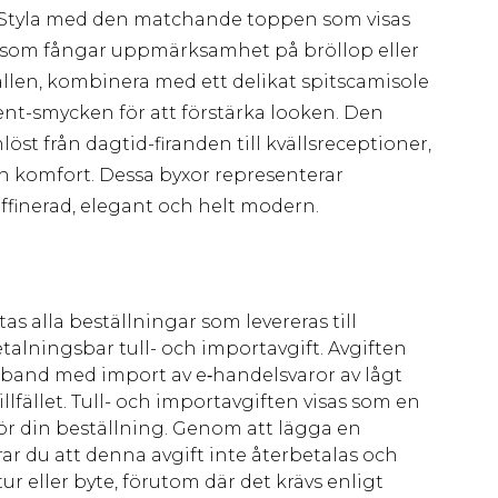
ur. Styla med den matchande toppen som visas
 som fångar uppmärksamhet på bröllop eller
ällen, kombinera med ett delikat spitscamisole
ent-smycken för att förstärka looken. Den
t från dagtid-firanden till kvällsreceptioner,
ch komfort. Dessa byxor representerar
affinerad, elegant och helt modern.
as alla beställningar som levereras till
talningsbar tull- och importavgift. Avgiften
amband med import av e‑handelsvaror av lågt
llfället. Tull- och importavgiften visas som en
för din beställning. Genom att lägga en
ar du att denna avgift inte återbetalas och
ur eller byte, förutom där det krävs enligt