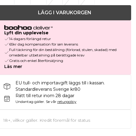
LÄGG I VARUKORGEN
Lyft din upplevelse
14 dagars förlängd retur
65kr dag kompensation för sen leverans
Full täckning för din beställning (förlorad, stulen, skadad) med
omedelbar utbetalning på berättigade krav
Gratis och enkel återförsäljning
Läs mer
EU tull- och importavgift läggs till i kassan.
Standardleverans Sverige kr80
Rätt till retur inom 28 dagar
Undantag gäller.
Se vår
returpolicy
18+, villkor gäller. Kredit föremål för status