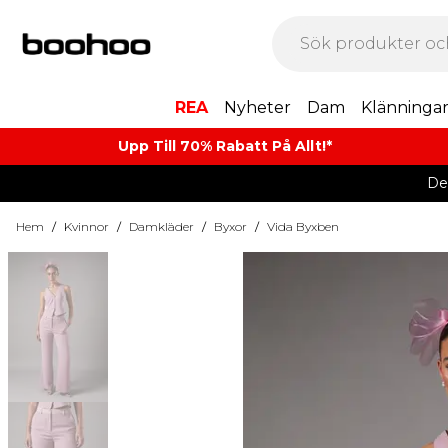
REA
Nyheter
Dam
Klänninga
Upp Till 70% Rabatt På Allt!*
De
Hem
/
Kvinnor
/
Damkläder
/
Byxor
/
Vida Byxben