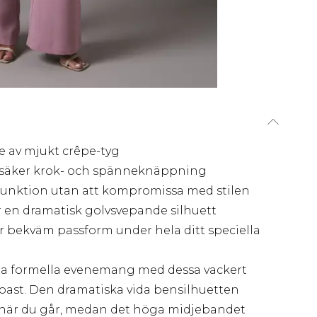
de av mjukt crêpe-tyg
säker krok- och spänneknäppning
sk funktion utan att kompromissa med stilen
en dramatisk golvsvepande silhuett
er bekväm passform under hela ditt speciella
ästa formella evenemang med dessa vackert
Coast. Den dramatiska vida bensilhuetten
se när du går, medan det höga midjebandet