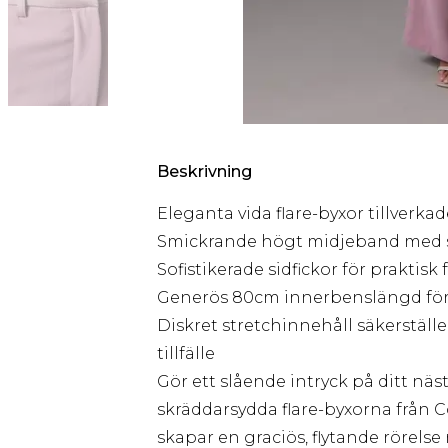
Beskrivning
Eleganta vida flare-byxor tillverka
Smickrande högt midjeband med 
Sofistikerade sidfickor för prakti
Generös 80cm innerbenslängd för 
Diskret stretchinnehåll säkerställ
tillfälle
Gör ett slående intryck på ditt n
skräddarsydda flare-byxorna från 
skapar en graciös, flytande rörel