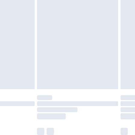
oanvända och otvättade med originaletiketterna
as inomhus. Hemartiklar inklusive sängkläder,
 måste vara oanvända och i sin oöppnade
r inte dina lagstadgade rättigheter.
a returpolicy.