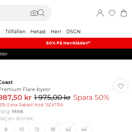
m
Tillfällen
Hetast
Herr
DSGN
60% På Herrkläder!*​
der.
Coast
Premium Flare-byxor
987,50 kr
1 975,00 kr
Spara 50%
15% Extra Rabatt! Kod: 15EXTRA
Färg
:
Mink
Välj en storlek
:
8
10
12
18
42
44