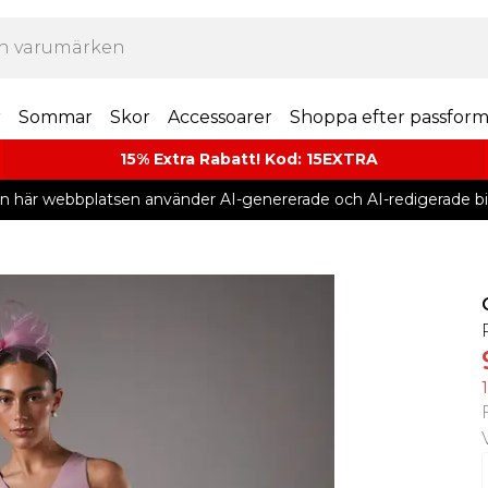
r
Sommar
Skor
Accessoarer
Shoppa efter passfor
15% Extra Rabatt! Kod: 15EXTRA
n här webbplatsen använder AI-genererade och AI-redigerade bil