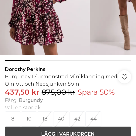
Dorothy Perkins
Burgundy Djurmönstrad Miniklänning med
Omlott och Nedsjunken Söm
437,50 kr
875,00 kr
Spara 50%
Färg
:
Burgundy
Välj en storlek
:
8
10
18
40
42
44
LÄGG I VARUKORGEN