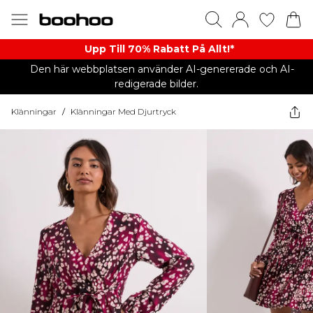
Upp Till 70% Rabatt På Allt!*
Den här webbplatsen använder AI-genererade och AI-
redigerade bilder.
Klänningar
/
Klänningar Med Djurtryck