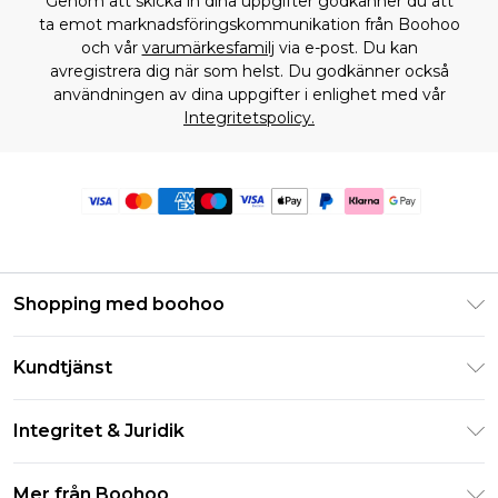
Genom att skicka in dina uppgifter godkänner du att
ta emot marknadsföringskommunikation från Boohoo
och vår
varumärkesfamilj
via e-post. Du kan
avregistrera dig när som helst. Du godkänner också
användningen av dina uppgifter i enlighet med vår
Integritetspolicy.
Shopping med boohoo
Klarna
Kundtjänst
Studentrabatt - Student Beans
Returnera din beställning
Studentrabatt - UNiDAYS
Integritet & Juridik
Vanliga frågor
Boohoo-appen
Integritetspolicy
Leveransinformation
Mer från Boohoo
Storleksguide