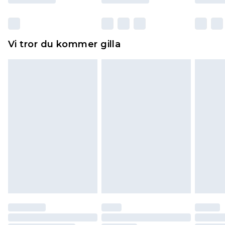
otvättade med originaletiketterna påsatta.
Dessutom måste skor provas inomhus.
Hemartiklar inklusive sängkläder, madrasser och
Vi tror du kommer gilla
toppers och kuddar måste vara oanvända och i
sin oöppnade originalförpackning. Detta
påverkar inte dina lagstadgade rättigheter.
Klicka
här
för att se vår fullständiga returpolicy.