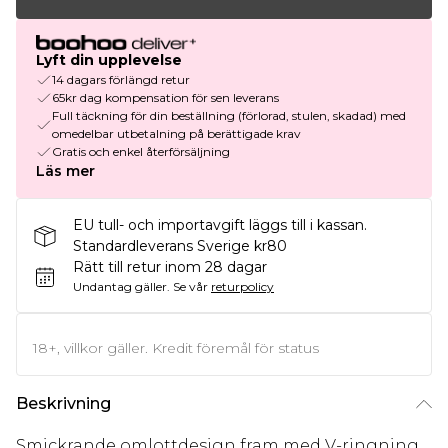
Lyft din upplevelse
14 dagars förlängd retur
65kr dag kompensation för sen leverans
Full täckning för din beställning (förlorad, stulen, skadad) med
omedelbar utbetalning på berättigade krav
Gratis och enkel återförsäljning
Läs mer
EU tull- och importavgift läggs till i kassan.
Standardleverans Sverige kr80
Rätt till retur inom 28 dagar
Undantag gäller.
Se vår
returpolicy
18+, villkor gäller. Kredit föremål för status
Beskrivning
Smickrande omlottdesign fram med V-ringning