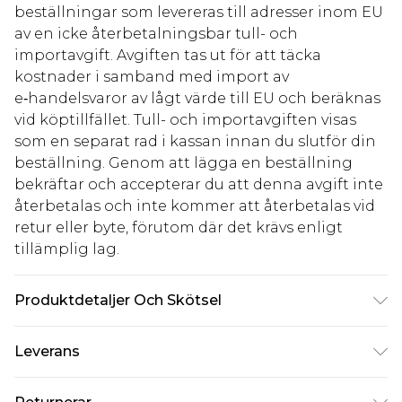
beställningar som levereras till adresser inom EU
av en icke återbetalningsbar tull- och
importavgift. Avgiften tas ut för att täcka
kostnader i samband med import av
e‑handelsvaror av lågt värde till EU och beräknas
vid köptillfället. Tull- och importavgiften visas
som en separat rad i kassan innan du slutför din
beställning. Genom att lägga en beställning
bekräftar och accepterar du att denna avgift inte
återbetalas och inte kommer att återbetalas vid
retur eller byte, förutom där det krävs enligt
tillämplig lag.
Produktdetaljer Och Skötsel
Huvudmaterial: 100% Viskos. Modellen bär storlek
Leverans
10.
Standardleverans Sverige
kr80