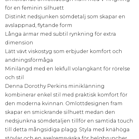
för en feminin silhuett
Distinkt nedsjunken sömdetalj som skapar en
avslappnad, flytande form
Långa ärmar med subtil rynkning för extra
dimension
Lätt vävt viskostyg som erbjuder komfort och
andningsförmåga
Minilängd med en lekfull volangkant för rörelse
och stil
Denna Dorothy Perkins miniklänning
kombinerar enkel stil med praktisk komfort för
den moderna kvinnan. Omlottdesignen fram
skapar en smickrande silhuett medan den
nedsjunkna sömdetaljen tillför en samtida touch
till detta mångsidiga plagg. Styla med knähöga
stövlar och en axelremsväska för helgbruncher