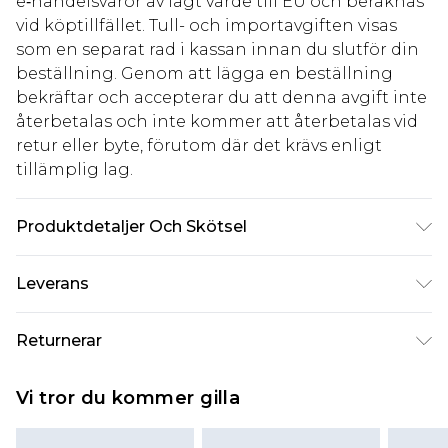
e‑handelsvaror av lågt värde till EU och beräknas
vid köptillfället. Tull- och importavgiften visas
som en separat rad i kassan innan du slutför din
beställning. Genom att lägga en beställning
bekräftar och accepterar du att denna avgift inte
återbetalas och inte kommer att återbetalas vid
retur eller byte, förutom där det krävs enligt
tillämplig lag.
Produktdetaljer Och Skötsel
100% mikrofiber. Observera: på grund av det
Leverans
använda materialet kan färg överföras.
Standardleverans Sverige
kr80
Returnerar
5-7 arbetsdagar
Något som inte riktigt stämmer? Du har 21 dagar
Expressleverans Sverige
kr239
Vi tror du kommer gilla
på dig att skicka tillbaka något från den dag du
1-2 arbetsdagar
tar emot det.