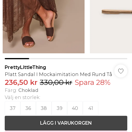
PrettyLittleThing
Platt Sandal I Mockaimitation Med Rund Tå
236,50 kr
330,00 kr
Spara 28%
Färg
:
Choklad
Välj en storlek
:
37
36
38
39
40
41
LÄGG I VARUKORGEN