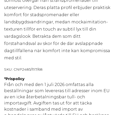
sömlöst övergår från strandpromenader till
uteservering. Deras platta profil erbjuder praktisk
komfort för stadspromenader eller
landsbygdsvandringar, medan mockaimitation-
texturen tillför en touch av subtil lyx till din
vardagslook. Betrakta dem som ditt
förstahandsval av skor för de där avslappnade
dagtillfällena när komfort inte kan kompromissa
med stil.
SKU:
CNP2485/197/68
*
Prispolicy
Från och med den 1 juli 2026 omfattas alla
beställningar som levereras till adresser inom EU
av en icke återbetalningsbar tull- och
importavgift. Avgiften tas ut för att täcka
kostnader i samband med import av