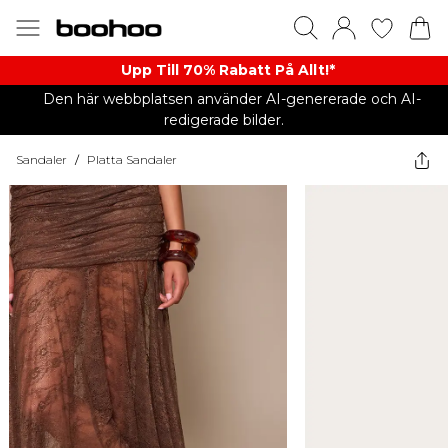
Upp Till 70% Rabatt På Allt!*
Den här webbplatsen använder AI-genererade och AI-
redigerade bilder.
Sandaler
/
Platta Sandaler