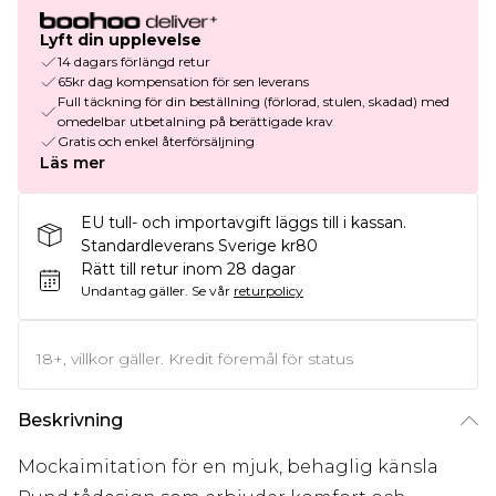
Lyft din upplevelse
14 dagars förlängd retur
65kr dag kompensation för sen leverans
Full täckning för din beställning (förlorad, stulen, skadad) med
omedelbar utbetalning på berättigade krav
Gratis och enkel återförsäljning
Läs mer
EU tull- och importavgift läggs till i kassan.
Standardleverans Sverige kr80
Rätt till retur inom 28 dagar
Undantag gäller.
Se vår
returpolicy
18+, villkor gäller. Kredit föremål för status
Beskrivning
Mockaimitation för en mjuk, behaglig känsla