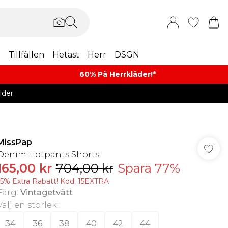
m
Tillfällen
Hetast
Herr
DSGN
60% På Herrkläder!*​
der.
MissPap
Denim Hotpants Shorts
165,00 kr
704,00 kr
Spara 77%
15% Extra Rabatt! Kod: 15EXTRA
Färg
:
Vintagetvätt
Välj en storlek
:
34
36
38
40
42
44