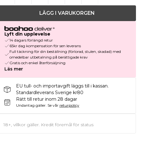
LÄGG I VARUKORGEN
Lyft din upplevelse
14 dagars förlängd retur
65kr dag kompensation för sen leverans
Full täckning för din beställning (förlorad, stulen, skadad) med
omedelbar utbetalning på berättigade krav
Gratis och enkel återförsäljning
Läs mer
EU tull- och importavgift läggs till i kassan.
Standardleverans Sverige kr80
Rätt till retur inom 28 dagar
Undantag gäller.
Se vår
returpolicy
18+, villkor gäller. Kredit föremål för status