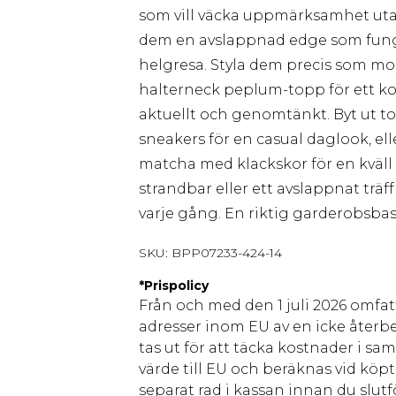
som vill väcka uppmärksamhet utan
dem en avslappnad edge som funge
helgresa. Styla dem precis som m
halterneck peplum-topp för ett
aktuellt och genomtänkt. Byt ut t
sneakers för en casual daglook, el
matcha med klackskor för en kväll u
strandbar eller ett avslappnat träf
varje gång. En riktig garderobsba
SKU:
BPP07233-424-14
*
Prispolicy
Från och med den 1 juli 2026 omfatt
adresser inom EU av en icke återbe
tas ut för att täcka kostnader i s
värde till EU och beräknas vid köpti
separat rad i kassan innan du slut