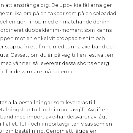
 att anstränga dig. De uppvikta fållarna ger
rar lika bra på en takbar som på en solbadad
odellen gör - ihop med en matchande denim
 koordinerat dubbeldenim-moment som känns
oppen mot en enkel vit croppad t-shirt och
ler stoppa in ett linne med tunna axelband och
te. Oavsett om du är på väg till en festival, en
f med vänner, så levererar dessa shorts energi
sic för de varmare månaderna.
as alla beställningar som levereras till
talningsbar tull- och importavgift. Avgiften
amband med import av e‑handelsvaror av lågt
llfället. Tull- och importavgiften visas som en
för din beställning. Genom att lägga en