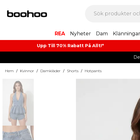
REA
Nyheter
Dam
Klänninga
Upp Till 70% Rabatt På Allt!*
De
Hem
/
Kvinnor
/
Damkläder
/
Shorts
/
Hotpants