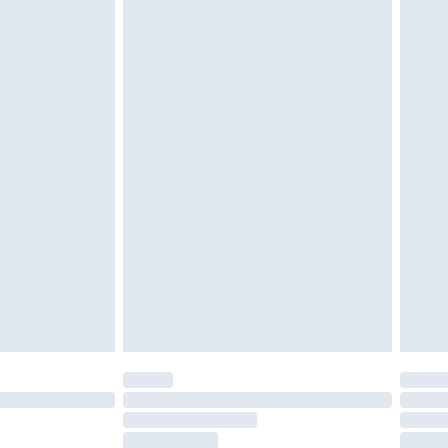
etalning minus kostnaden för 100KR för att
oanvända och otvättade med originaletiketterna
as inomhus. Hemartiklar inklusive sängkläder,
 måste vara oanvända och i sin oöppnade
r inte dina lagstadgade rättigheter.
a returpolicy.