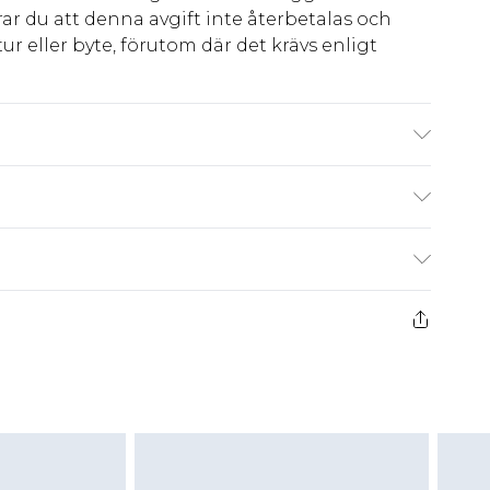
ar du att denna avgift inte återbetalas och
ur eller byte, förutom där det krävs enligt
sättning från bild Kan inte fastställa
Storlek 8
kr80
 har 21 dagar på dig att skicka tillbaka något
kr239
 återbetalningar för modemasker, kosmetika,
och badkläder eller underkläder om
 eller har brutits.
att returnera varan till ett fast belopp av
 det belopp som ska återbetalas till dig. Du