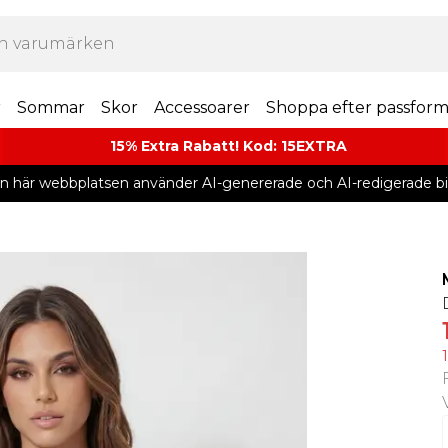
r
Sommar
Skor
Accessoarer
Shoppa efter passfor
15% Extra Rabatt! Kod: 15EXTRA
n här webbplatsen använder AI-genererade och AI-redigerade bil