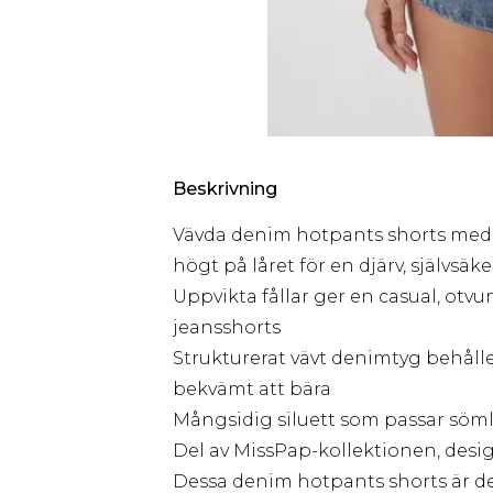
Beskrivning
Vävda denim hotpants shorts med e
högt på låret för en djärv, självsäke
Uppvikta fållar ger en casual, otvu
jeansshorts
Strukturerat vävt denimtyg behåll
bekvämt att bära
Mångsidig siluett som passar söml
Del av MissPap-kollektionen, desi
Dessa denim hotpants shorts är de