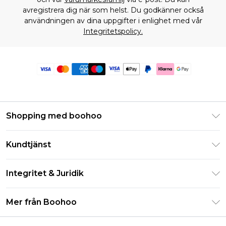
avregistrera dig när som helst. Du godkänner också
användningen av dina uppgifter i enlighet med vår
Integritetspolicy.
Shopping med boohoo
Klarna
Kundtjänst
Studentrabatt - Student Beans
Returnera din beställning
Studentrabatt - UNiDAYS
Integritet & Juridik
Vanliga frågor
Boohoo-appen
Integritetspolicy
Leveransinformation
Mer från Boohoo
Storleksguide
Allmänna villkor
Returnerar information
Karriärer på Boohoo