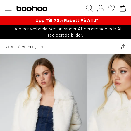
Upp Till 70% Rabatt På Allt!*
Den här webbplatsen använder AI-genererade och AI-
redigerade bilder.
Jackor
/
Bomberjackor