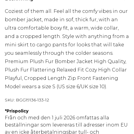
Coziest of them all. Feel all the comfy vibes in our
bomber jacket, made in sof, thick fur, with an
ultra comfortable boxy fit, a warm, wide collar,
and a cropped length. Style with anything from a
mini skirt to cargo pants for looks that will take
you seamlessly through the colder seasons.
Premium Plush Fur Bomber Jacket High Quality,
Plush Fur Flattering Relaxed Fit Cozy High Collar
Playful, Cropped Length Zip Front Fastening
Model wears a size S (US size 6/UK size 10).
SKU:
BGG19136-133-12
*
Prispolicy
Från och med den 1 juli 2026 omfattas alla
beställningar som levereras till adresser inom EU
av en icke återbetalningsbar tull- och