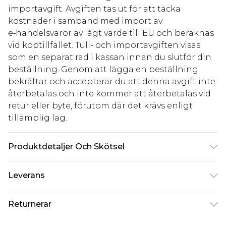
importavgift. Avgiften tas ut för att täcka
kostnader i samband med import av
e‑handelsvaror av lågt värde till EU och beräknas
vid köptillfället. Tull- och importavgiften visas
som en separat rad i kassan innan du slutför din
beställning. Genom att lägga en beställning
bekräftar och accepterar du att denna avgift inte
återbetalas och inte kommer att återbetalas vid
retur eller byte, förutom där det krävs enligt
tillämplig lag.
Produktdetaljer Och Skötsel
100% Polyester: Machine Wash According to
Leverans
Instructions
Standardleverans Sverige
kr80
Returnerar
5-7 arbetsdagar
Något som inte riktigt stämmer? Du har 21 dagar