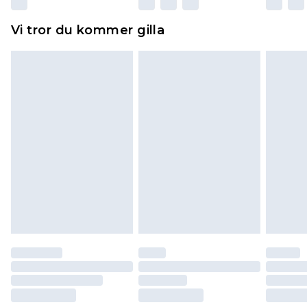
Hemartiklar inklusive sängkläder, madrasser och
Vi tror du kommer gilla
toppers och kuddar måste vara oanvända och i
sin oöppnade originalförpackning. Detta
påverkar inte dina lagstadgade rättigheter.
Klicka
här
för att se vår fullständiga returpolicy.