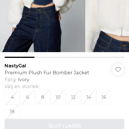
NastyGal
Premium Plush Fur Bomber Jacket
Färg
:
Ivory
Välj en storlek
:
4
6
8
10
12
14
16
18
SLUT I LAGER