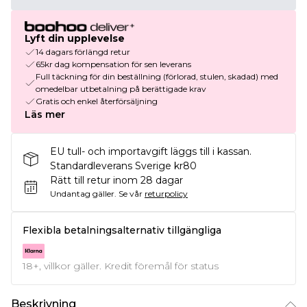
Lyft din upplevelse
14 dagars förlängd retur
65kr dag kompensation för sen leverans
Full täckning för din beställning (förlorad, stulen, skadad) med
omedelbar utbetalning på berättigade krav
Gratis och enkel återförsäljning
Läs mer
EU tull- och importavgift läggs till i kassan.
Standardleverans Sverige kr80
Rätt till retur inom 28 dagar
Undantag gäller.
Se vår
returpolicy
Flexibla betalningsalternativ tillgängliga
18+, villkor gäller. Kredit föremål för status
Beskrivning