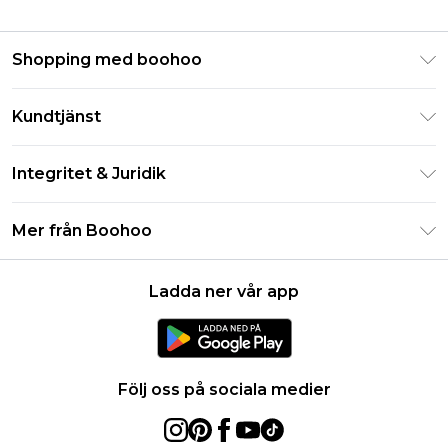
Shopping med boohoo
Klarna
Kundtjänst
Studentrabatt - Student Beans
Returnera din beställning
Studentrabatt - UNiDAYS
Integritet & Juridik
Vanliga frågor
Boohoo-appen
Integritetspolicy
Leveransinformation
Mer från Boohoo
Storleksguide
Allmänna villkor
Returnerar information
Karriärer på Boohoo
Om cookies
Kontakta oss
Ladda ner vår app
Modernt slaveri uttalande
Användarvillkor
Produkt
Följ oss på sociala medier