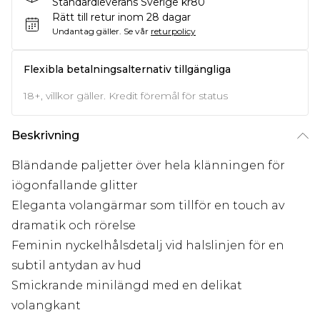
Standardleverans Sverige kr80
Rätt till retur inom 28 dagar
Undantag gäller.
Se vår
returpolicy
Flexibla betalningsalternativ tillgängliga
18+, villkor gäller. Kredit föremål för status
Beskrivning
Bländande paljetter över hela klänningen för
iögonfallande glitter
Eleganta volangärmar som tillför en touch av
dramatik och rörelse
Feminin nyckelhålsdetalj vid halslinjen för en
subtil antydan av hud
Smickrande minilängd med en delikat
volangkant