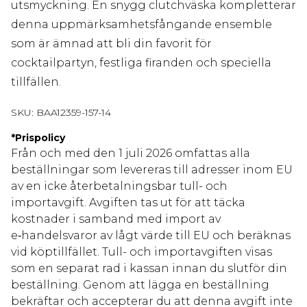
utsmyckning. En snygg clutchväska kompletterar
denna uppmärksamhetsfångande ensemble
som är ämnad att bli din favorit för
cocktailpartyn, festliga firanden och speciella
tillfällen.
SKU:
BAA12359-157-14
*
Prispolicy
Från och med den 1 juli 2026 omfattas alla
beställningar som levereras till adresser inom EU
av en icke återbetalningsbar tull- och
importavgift. Avgiften tas ut för att täcka
kostnader i samband med import av
e‑handelsvaror av lågt värde till EU och beräknas
vid köptillfället. Tull- och importavgiften visas
som en separat rad i kassan innan du slutför din
beställning. Genom att lägga en beställning
bekräftar och accepterar du att denna avgift inte