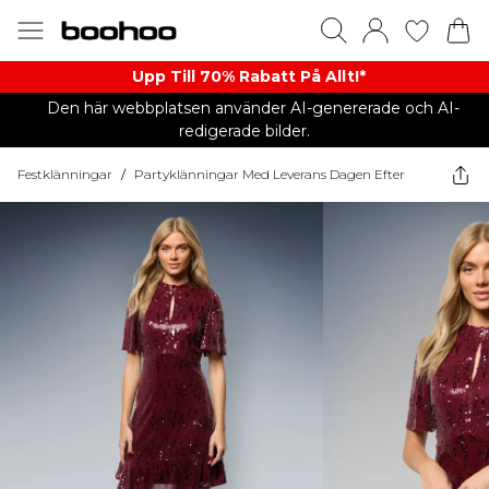
Upp Till 70% Rabatt På Allt!*
Den här webbplatsen använder AI-genererade och AI-
redigerade bilder.
Festklänningar
/
Partyklänningar Med Leverans Dagen Efter