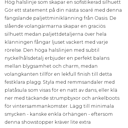
Hög halslinje som skapar en sofistikerad silhuett
Gör ett statement på din nästa soaré med denna
fängslande paljettminiklänning från Oasis. De
slående volangärmarna skapar en graciös
silhuett medan paljettdetaljerna över hela
klänningen fångar ljuset vackert med varje
rörelse. Den höga halslinjen med subtil
nyckelhålsdetalj erbjuder en perfekt balans
mellan blygsamhet och charm, medan
volangkanten tillför en lekfull finish till detta
festklara plagg. Styla med remmsandaler med
platåsula som visas för en natt av dans, eller klä
ner med täckande strumpbyxor och ankelboots
för vintersammankomster. Lägg till minimala
smycken - kanske enkla örhängen - eftersom
denna showstopper kräver lite extra