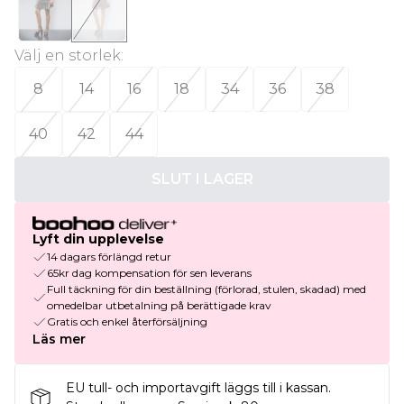
Välj en storlek
:
8
14
16
18
34
36
38
40
42
44
SLUT I LAGER
Lyft din upplevelse
14 dagars förlängd retur
65kr dag kompensation för sen leverans
Full täckning för din beställning (förlorad, stulen, skadad) med
omedelbar utbetalning på berättigade krav
Gratis och enkel återförsäljning
Läs mer
EU tull- och importavgift läggs till i kassan.