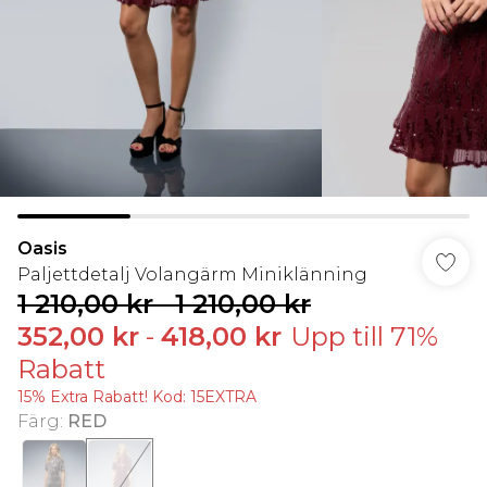
Oasis
Paljettdetalj Volangärm Miniklänning
1 210,00 kr
-
1 210,00 kr
352,00 kr
-
418,00 kr
Upp till 71%
Rabatt
15% Extra Rabatt! Kod: 15EXTRA
Färg
:
RED