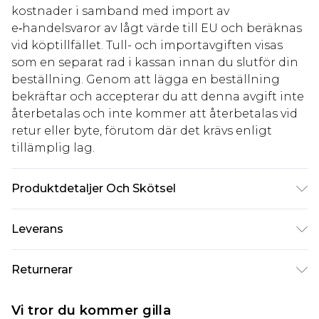
kostnader i samband med import av
e‑handelsvaror av lågt värde till EU och beräknas
vid köptillfället. Tull- och importavgiften visas
som en separat rad i kassan innan du slutför din
beställning. Genom att lägga en beställning
bekräftar och accepterar du att denna avgift inte
återbetalas och inte kommer att återbetalas vid
retur eller byte, förutom där det krävs enligt
tillämplig lag.
Produktdetaljer Och Skötsel
57,0% polyester, 26,0% akryl, 14,0% polyamid, 3,0%
Leverans
elastan. Observera: på grund av det använda
tyget kan färgen överföras.
Standardleverans Sverige
kr80
Returnerar
5-7 arbetsdagar
Något som inte riktigt stämmer? Du har 21 dagar
Expressleverans Sverige
kr239
Vi tror du kommer gilla