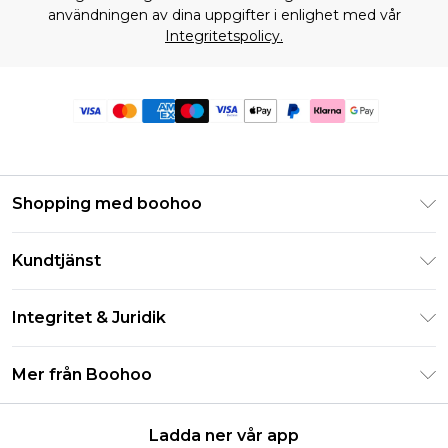
användningen av dina uppgifter i enlighet med vår
Integritetspolicy.
Shopping med boohoo
Klarna
Kundtjänst
Studentrabatt - Student Beans
Returnera din beställning
Studentrabatt - UNiDAYS
Integritet & Juridik
Vanliga frågor
Boohoo-appen
Integritetspolicy
Leveransinformation
Mer från Boohoo
Storleksguide
Allmänna villkor
Returnerar information
Karriärer på Boohoo
Om cookies
Kontakta oss
Ladda ner vår app