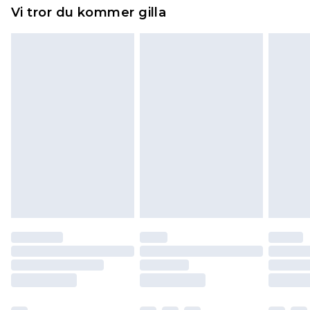
Hemartiklar inklusive sängkläder, madrasser och
Vi tror du kommer gilla
toppers och kuddar måste vara oanvända och i
sin oöppnade originalförpackning. Detta
påverkar inte dina lagstadgade rättigheter.
Klicka
här
för att se vår fullständiga returpolicy.