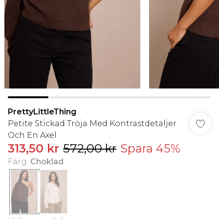
PrettyLittleThing
Petite Stickad Tröja Med Kontrastdetaljer
Och En Axel
313,50 kr
572,00 kr
Spara 45%
Färg
:
Choklad