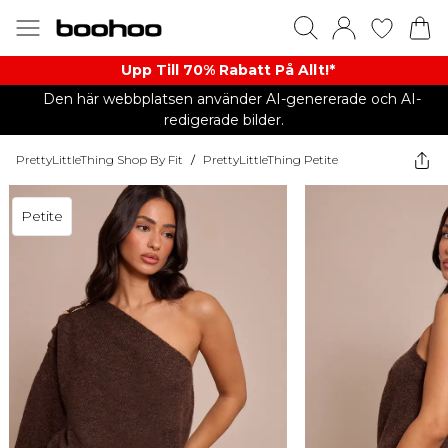
Upp Till 70% Rabatt På Allt!*
Den här webbplatsen använder AI-genererade och AI-
redigerade bilder.
PrettyLittleThing Shop By Fit
/
PrettyLittleThing Petite
Petite