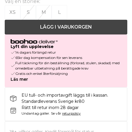
Välj en storlek
:
XS
S
M
L
LÄGG I VARUKORGEN
Lyft din upplevelse
14 dagars förlängd retur
65kr dag kompensation för sen leverans
Full täckning för din beställning (förlorad, stulen, skadad) med
omedelbar utbetalning på berättigade krav
Gratis och enkel återförsäljning
Läs mer
EU tull- och importavgift läggs till i kassan.
Standardleverans Sverige kr80
Rätt till retur inom 28 dagar
Undantag gäller.
Se vår
returpolicy
18+, villkor gäller. Kredit föremål för status