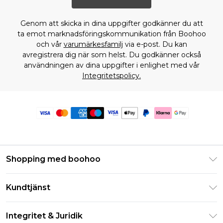
Genom att skicka in dina uppgifter godkänner du att
ta emot marknadsföringskommunikation från Boohoo
och vår
varumärkesfamilj
via e-post. Du kan
avregistrera dig när som helst. Du godkänner också
användningen av dina uppgifter i enlighet med vår
Integritetspolicy.
Shopping med boohoo
Klarna
Kundtjänst
Studentrabatt - Student Beans
Returnera din beställning
Studentrabatt - UNiDAYS
Integritet & Juridik