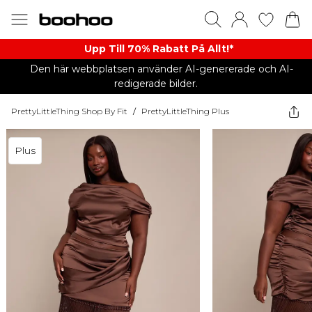
Upp Till 70% Rabatt På Allt!*
Den här webbplatsen använder AI-genererade och AI-
redigerade bilder.
PrettyLittleThing Shop By Fit
/
PrettyLittleThing Plus
Plus