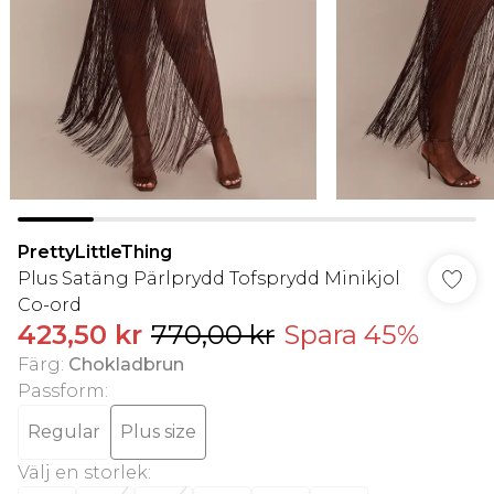
PrettyLittleThing
Plus Satäng Pärlprydd Tofsprydd Minikjol
Co-ord
423,50 kr
770,00 kr
Spara 45%
Färg
:
Chokladbrun
Passform
:
Regular
Plus size
Välj en storlek
: