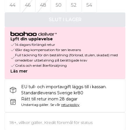
44
46
48
50
52
54
SLUT I LAGER
Lyft din upplevelse
14 dagars förlängd retur
65kr dag kompensation för sen leverans
Full täckning för din beställning (förlorad, stulen, skadad) med
omedelbar utbetalning på berättigade krav
Gratis och enkel återförsäljning
Läs mer
EU tull- och importavgift läggs till i kassan.
Standardleverans Sverige kr80
Rätt till retur inom 28 dagar
Undantag gäller.
Se vår
returpolicy
18+, villkor gäller. Kredit föremål för status