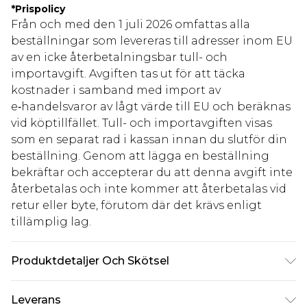
*
Prispolicy
Från och med den 1 juli 2026 omfattas alla
beställningar som levereras till adresser inom EU
av en icke återbetalningsbar tull- och
importavgift. Avgiften tas ut för att täcka
kostnader i samband med import av
e‑handelsvaror av lågt värde till EU och beräknas
vid köptillfället. Tull- och importavgiften visas
som en separat rad i kassan innan du slutför din
beställning. Genom att lägga en beställning
bekräftar och accepterar du att denna avgift inte
återbetalas och inte kommer att återbetalas vid
retur eller byte, förutom där det krävs enligt
tillämplig lag.
Produktdetaljer Och Skötsel
100.0% Polyester Observera: på grund av tyget
Leverans