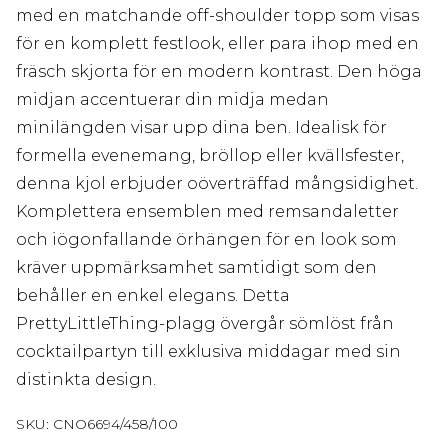
med en matchande off-shoulder topp som visas
för en komplett festlook, eller para ihop med en
fräsch skjorta för en modern kontrast. Den höga
midjan accentuerar din midja medan
minilängden visar upp dina ben. Idealisk för
formella evenemang, bröllop eller kvällsfester,
denna kjol erbjuder oöverträffad mångsidighet.
Komplettera ensemblen med remsandaletter
och iögonfallande örhängen för en look som
kräver uppmärksamhet samtidigt som den
behåller en enkel elegans. Detta
PrettyLittleThing-plagg övergår sömlöst från
cocktailpartyn till exklusiva middagar med sin
distinkta design.
SKU:
CNO6694/458/100