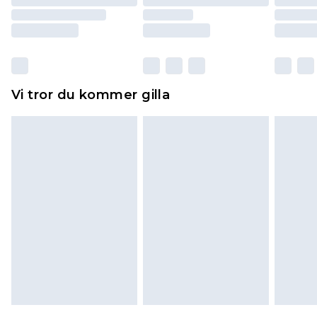
returnera varan.
Skor och/eller kläder måste vara oanvända och
otvättade med originaletiketterna påsatta.
Dessutom måste skor provas inomhus.
Hemartiklar inklusive sängkläder, madrasser och
Vi tror du kommer gilla
toppers och kuddar måste vara oanvända och i
sin oöppnade originalförpackning. Detta
påverkar inte dina lagstadgade rättigheter.
Klicka
här
för att se vår fullständiga returpolicy.