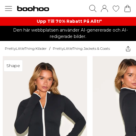
Upp Till 70% Rabatt På Allt!*
Den här webbplatsen använder AI-genererade och AI-
redigerade bilder.
PrettyLittleThing Kläder
/
PrettyLittleThing Jackets & Coats
Shape