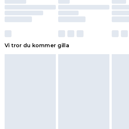
återbetalning minus kostnaden för 100KR för att
returnera varan.
Skor och/eller kläder måste vara oanvända och
otvättade med originaletiketterna påsatta.
Dessutom måste skor provas inomhus.
Hemartiklar inklusive sängkläder, madrasser och
Vi tror du kommer gilla
toppers och kuddar måste vara oanvända och i
sin oöppnade originalförpackning. Detta
påverkar inte dina lagstadgade rättigheter.
Klicka
här
för att se vår fullständiga returpolicy.