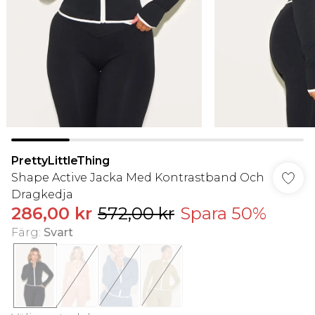
PrettyLittleThing
Shape Active Jacka Med Kontrastband Och
Dragkedja
286,00 kr
572,00 kr
Spara 50%
Färg
:
Svart