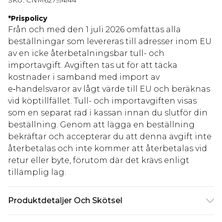
SKU:
CNM6279/4/44
*
Prispolicy
Från och med den 1 juli 2026 omfattas alla
beställningar som levereras till adresser inom EU
av en icke återbetalningsbar tull- och
importavgift. Avgiften tas ut för att täcka
kostnader i samband med import av
e‑handelsvaror av lågt värde till EU och beräknas
vid köptillfället. Tull- och importavgiften visas
som en separat rad i kassan innan du slutför din
beställning. Genom att lägga en beställning
bekräftar och accepterar du att denna avgift inte
återbetalas och inte kommer att återbetalas vid
retur eller byte, förutom där det krävs enligt
tillämplig lag.
Produktdetaljer Och Skötsel
75,0% polyamid, 25,0% elastan Observera: på