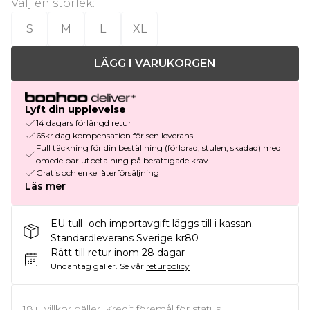
Välj en storlek
:
S
M
L
XL
LÄGG I VARUKORGEN
Lyft din upplevelse
14 dagars förlängd retur
65kr dag kompensation för sen leverans
Full täckning för din beställning (förlorad, stulen, skadad) med
omedelbar utbetalning på berättigade krav
Gratis och enkel återförsäljning
Läs mer
EU tull- och importavgift läggs till i kassan.
Standardleverans Sverige kr80
Rätt till retur inom 28 dagar
Undantag gäller.
Se vår
returpolicy
18+, villkor gäller. Kredit föremål för status