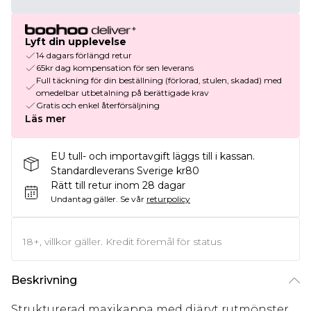
Lyft din upplevelse
14 dagars förlängd retur
65kr dag kompensation för sen leverans
Full täckning för din beställning (förlorad, stulen, skadad) med
omedelbar utbetalning på berättigade krav
Gratis och enkel återförsäljning
Läs mer
EU tull- och importavgift läggs till i kassan.
Standardleverans Sverige kr80
Rätt till retur inom 28 dagar
Undantag gäller.
Se vår
returpolicy
18+, villkor gäller. Kredit föremål för status
Beskrivning
Strukturerad maxikappa med djärvt rutmönster