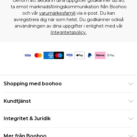
Genom att skicka in dina uppgifter godkänner du att
ta emot marknadsföringskommunikation från Boohoo
och vår
varumärkesfamilj
via e-post. Du kan
avregistrera dig när som helst. Du godkänner också
användningen av dina uppgifter i enlighet med vår
Integritetspolicy.
Shopping med boohoo
Klarna
Kundtjänst
Studentrabatt - Student Beans
Returnera din beställning
Studentrabatt - UNiDAYS
Integritet & Juridik
Vanliga frågor
Boohoo-appen
Integritetspolicy
Leveransinformation
Mer från Boohoo
Storleksguide