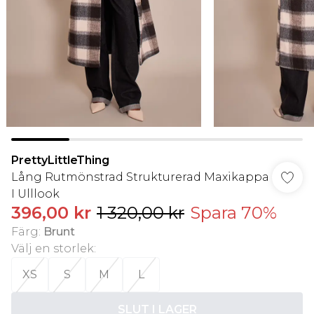
PrettyLittleThing
Lång Rutmönstrad Strukturerad Maxikappa
I Ulllook
396,00 kr
1 320,00 kr
Spara 70%
Färg
:
Brunt
Välj en storlek
:
XS
S
M
L
SLUT I LAGER