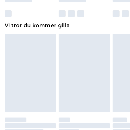
otvättade med originaletiketterna påsatta.
Dessutom måste skor provas inomhus.
Hemartiklar inklusive sängkläder, madrasser och
Vi tror du kommer gilla
toppers och kuddar måste vara oanvända och i
sin oöppnade originalförpackning. Detta
påverkar inte dina lagstadgade rättigheter.
Klicka
här
för att se vår fullständiga returpolicy.