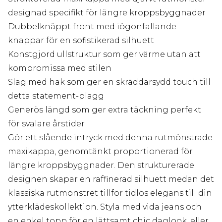
designad specifikt för längre kroppsbyggnader
Dubbelknäppt front med iögonfallande
knappar för en sofistikerad silhuett
Konstgjord ullstruktur som ger värme utan att
kompromissa med stilen
Slag med hak som ger en skräddarsydd touch till
detta statement-plagg
Generös längd som ger extra täckning perfekt
för svalare årstider
Gör ett slående intryck med denna rutmönstrade
maxikappa, genomtänkt proportionerad för
längre kroppsbyggnader. Den strukturerade
designen skapar en raffinerad silhuett medan det
klassiska rutmönstret tillför tidlös elegans till din
ytterklädeskollektion. Styla med vida jeans och
en enkel topp för en lättsamt chic daglook, eller