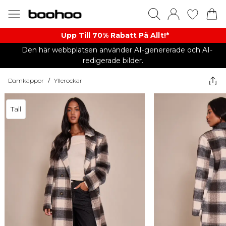
Upp Till 70% Rabatt På Allt!*
Den här webbplatsen använder AI-genererade och AI-
redigerade bilder.
Damkappor
/
Yllerockar
Tall