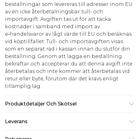
beställningar som levereras till adresser inom EU
av en icke återbetalningsbar tull- och
importavgift. Avgiften tas ut för att täcka
kostnader i samband med import av
e‑handelsvaror av lågt värde till EU och beräknas
vid köptillfället. Tull- och importavgiften visas
som en separat rad i kassan innan du slutför din
beställning. Genom att lägga en beställning
bekräftar och accepterar du att denna avgift inte
återbetalas och inte kommer att återbetalas vid
retur eller byte, förutom där det krävs enligt
tillämplig lag.
Produktdetaljer Och Skötsel
100,0% Polyester Observera: på grund av det
Leverans
använda tyget kan färgen överföras.
Standardleverans Sverige
kr80