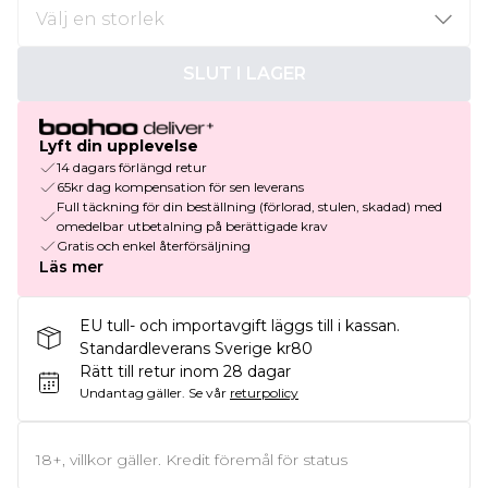
SLUT I LAGER
Lyft din upplevelse
14 dagars förlängd retur
65kr dag kompensation för sen leverans
Full täckning för din beställning (förlorad, stulen, skadad) med
omedelbar utbetalning på berättigade krav
Gratis och enkel återförsäljning
Läs mer
EU tull- och importavgift läggs till i kassan.
Standardleverans Sverige kr80
Rätt till retur inom 28 dagar
Undantag gäller.
Se vår
returpolicy
18+, villkor gäller. Kredit föremål för status