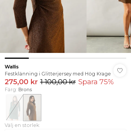
Wallis
Festklänning i Glitterjersey med Hög Krage
275,00 kr
1 100,00 kr
Spara 75%
Färg
:
Brons
Välj en storlek
: