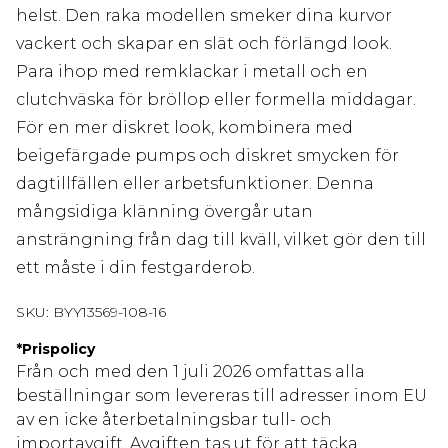
helst. Den raka modellen smeker dina kurvor
vackert och skapar en slät och förlängd look.
Para ihop med remklackar i metall och en
clutchväska för bröllop eller formella middagar.
För en mer diskret look, kombinera med
beigefärgade pumps och diskret smycken för
dagtillfällen eller arbetsfunktioner. Denna
mångsidiga klänning övergår utan
ansträngning från dag till kväll, vilket gör den till
ett måste i din festgarderob.
SKU:
BYY13569-108-16
*
Prispolicy
Från och med den 1 juli 2026 omfattas alla
beställningar som levereras till adresser inom EU
av en icke återbetalningsbar tull- och
importavgift. Avgiften tas ut för att täcka