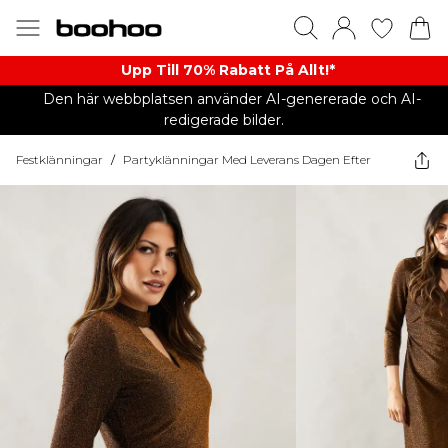
Upp Till 70% Rabatt På Allt!*
Den här webbplatsen använder AI-genererade och AI-
redigerade bilder.
Festklänningar
/
Partyklänningar Med Leverans Dagen Efter