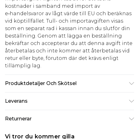
kostnader i samband med import av
e‑handelsvaror av lågt värde till EU och beräknas
vid köptillfället. Tull- och importavgiften visas
som en separat rad i kassan innan du slutför din
beställning. Genom att lägga en beställning
bekräftar och accepterar du att denna avgift inte
återbetalas och inte kommer att återbetalas vid
retur eller byte, förutom där det krävs enligt
tillämplig lag.
Produktdetaljer Och Skötsel
Huvudmaterial: 100% Polyester. Foder: 100%
Leverans
Polyester - Maskintvättbar. - Modellen bär storlek
10, ungefärlig längd 170-175 cm.
Standardleverans Sverige
kr80
Returnerar
5-7 arbetsdagar
Något som inte riktigt stämmer? Du har 21 dagar
Expressleverans Sverige
kr239
Vi tror du kommer gilla