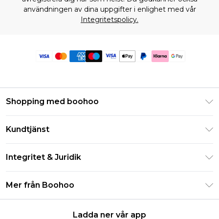
användningen av dina uppgifter i enlighet med vår
Integritetspolicy.
Shopping med boohoo
Klarna
Kundtjänst
Studentrabatt - Student Beans
Returnera din beställning
Studentrabatt - UNiDAYS
Integritet & Juridik
Vanliga frågor
Boohoo-appen
Integritetspolicy
Leveransinformation
Mer från Boohoo
Storleksguide
Allmänna villkor
Returnerar information
Karriärer på Boohoo
Om cookies
Kontakta oss
Ladda ner vår app