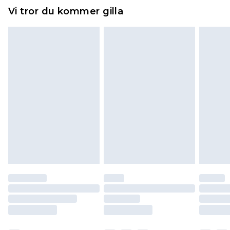
Hemartiklar inklusive sängkläder, madrasser och
Vi tror du kommer gilla
toppers och kuddar måste vara oanvända och i
sin oöppnade originalförpackning. Detta
påverkar inte dina lagstadgade rättigheter.
Klicka
här
för att se vår fullständiga returpolicy.