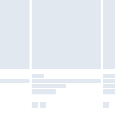
as inomhus. Hemartiklar inklusive sängkläder,
 måste vara oanvända och i sin oöppnade
r inte dina lagstadgade rättigheter.
a returpolicy.