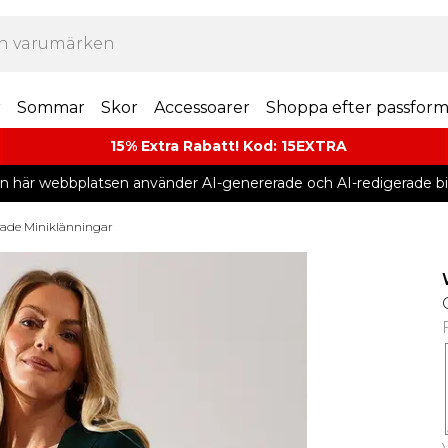
r
Sommar
Skor
Accessoarer
Shoppa efter passfor
15% Extra Rabatt! Kod: 15EXTRA
n här webbplatsen använder AI-genererade och AI-redigerade bil
rade Miniklänningar