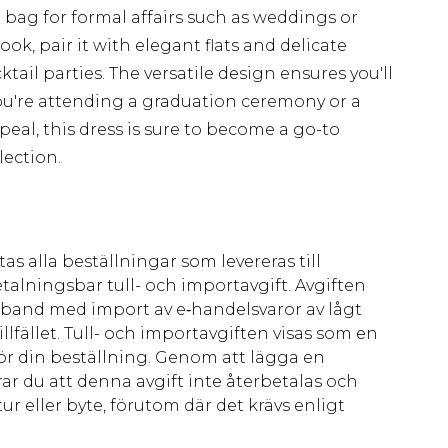
h bag for formal affairs such as weddings or
ok, pair it with elegant flats and delicate
ktail parties. The versatile design ensures you'll
you're attending a graduation ceremony or a
peal, this dress is sure to become a go-to
lection.
as alla beställningar som levereras till
talningsbar tull- och importavgift. Avgiften
amband med import av e‑handelsvaror av lågt
llfället. Tull- och importavgiften visas som en
för din beställning. Genom att lägga en
ar du att denna avgift inte återbetalas och
ur eller byte, förutom där det krävs enligt