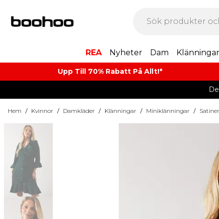
REA
Nyheter
Dam
Klänninga
Upp Till 70% Rabatt På Allt!*
De
Hem
/
Kvinnor
/
Damkläder
/
Klänningar
/
Miniklänningar
/
Satine