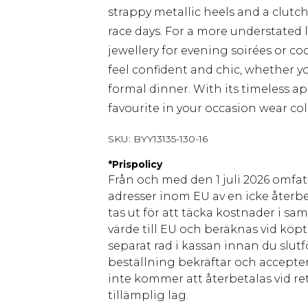
strappy metallic heels and a clutc
race days. For a more understated lo
jewellery for evening soirées or coc
feel confident and chic, whether 
formal dinner. With its timeless ap
favourite in your occasion wear col
SKU:
BYY13135-130-16
*
Prispolicy
Från och med den 1 juli 2026 omfatt
adresser inom EU av en icke återbe
tas ut för att täcka kostnader i s
värde till EU och beräknas vid köpti
separat rad i kassan innan du slut
beställning bekräftar och accepter
inte kommer att återbetalas vid ret
tillämplig lag.