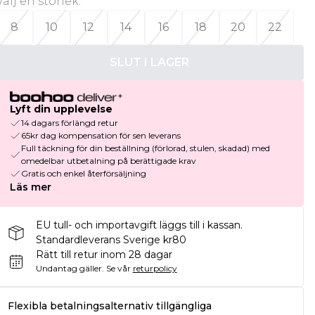
Välj en storlek
:
8
10
12
14
16
18
20
22
SLUT I LAGER
Lyft din upplevelse
14 dagars förlängd retur
65kr dag kompensation för sen leverans
Full täckning för din beställning (förlorad, stulen, skadad) med
omedelbar utbetalning på berättigade krav
Gratis och enkel återförsäljning
Läs mer
EU tull- och importavgift läggs till i kassan.
Standardleverans Sverige kr80
Rätt till retur inom 28 dagar
Undantag gäller.
Se vår
returpolicy
Flexibla betalningsalternativ tillgängliga