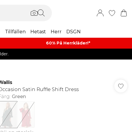
m
Tillfällen
Hetast
Herr
DSGN
60% På Herrkläder!*​
der.
Wallis
Occasion Satin Ruffle Shift Dress
Färg
:
Green