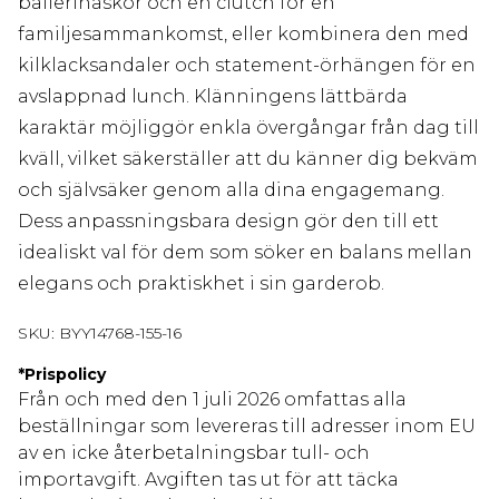
ballerinaskor och en clutch för en
familjesammankomst, eller kombinera den med
kilklacksandaler och statement-örhängen för en
avslappnad lunch. Klänningens lättbärda
karaktär möjliggör enkla övergångar från dag till
kväll, vilket säkerställer att du känner dig bekväm
och självsäker genom alla dina engagemang.
Dess anpassningsbara design gör den till ett
idealiskt val för dem som söker en balans mellan
elegans och praktiskhet i sin garderob.
SKU:
BYY14768-155-16
*
Prispolicy
Från och med den 1 juli 2026 omfattas alla
beställningar som levereras till adresser inom EU
av en icke återbetalningsbar tull- och
importavgift. Avgiften tas ut för att täcka