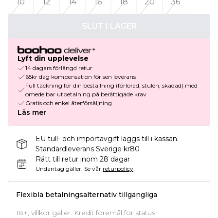
10
12
14
16
18
20
36
SLUT I LAGER
Lyft din upplevelse
14 dagars förlängd retur
65kr dag kompensation för sen leverans
Full täckning för din beställning (förlorad, stulen, skadad) med
omedelbar utbetalning på berättigade krav
Gratis och enkel återförsäljning
Läs mer
EU tull- och importavgift läggs till i kassan.
Standardleverans Sverige kr80
Rätt till retur inom 28 dagar
Undantag gäller.
Se vår
returpolicy
Flexibla betalningsalternativ tillgängliga
18+, villkor gäller. Kredit föremål för status