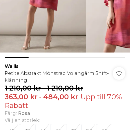
Wallis
Petite Abstrakt Mönstrad Volangärm Shift-
klänning
1 210,00 kr
-
1 210,00 kr
363,00 kr
-
484,00 kr
Upp till 70%
Rabatt
Färg
:
Rosa
Välj en storlek
: