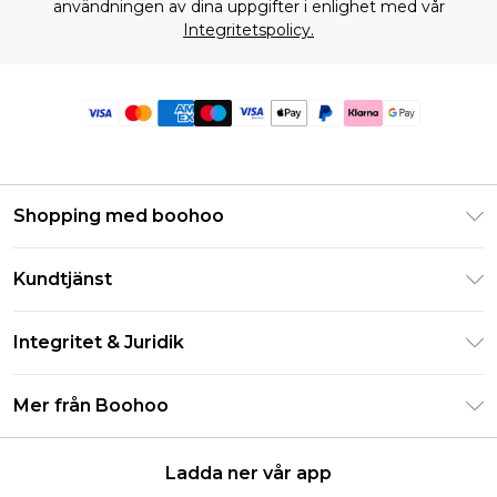
användningen av dina uppgifter i enlighet med vår
Integritetspolicy.
Shopping med boohoo
Klarna
Kundtjänst
Studentrabatt - Student Beans
Returnera din beställning
Studentrabatt - UNiDAYS
Integritet & Juridik
Vanliga frågor
Boohoo-appen
Integritetspolicy
Leveransinformation
Mer från Boohoo
Storleksguide
Allmänna villkor
Returnerar information
Karriärer på Boohoo
Om cookies
Kontakta oss
Ladda ner vår app
Modernt slaveri uttalande