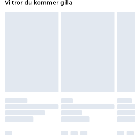
Vi tror du kommer gilla
toppers och kuddar måste vara oanvända och i
sin oöppnade originalförpackning. Detta
påverkar inte dina lagstadgade rättigheter.
Klicka
här
för att se vår fullständiga returpolicy.