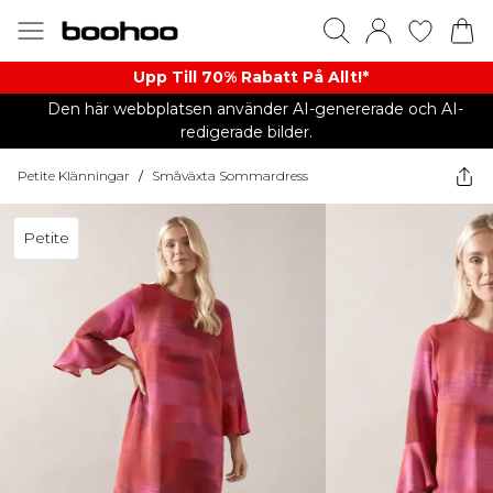
Upp Till 70% Rabatt På Allt!*
Den här webbplatsen använder AI-genererade och AI-
redigerade bilder.
Petite Klänningar
/
Småväxta Sommardress
Petite