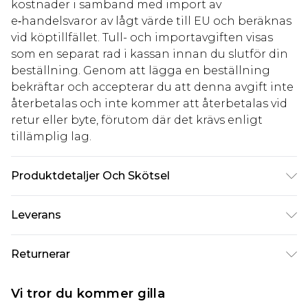
kostnader i samband med import av
e‑handelsvaror av lågt värde till EU och beräknas
vid köptillfället. Tull- och importavgiften visas
som en separat rad i kassan innan du slutför din
beställning. Genom att lägga en beställning
bekräftar och accepterar du att denna avgift inte
återbetalas och inte kommer att återbetalas vid
retur eller byte, förutom där det krävs enligt
tillämplig lag.
Produktdetaljer Och Skötsel
Huvudmaterial: 100% viskos. - maskintvättbar -
Leverans
Modellen bär storlek 10, ungefär längd 5'4- 5'6.
Standardleverans Sverige
kr80
Returnerar
5-7 arbetsdagar
Något som inte riktigt stämmer? Du har 21 dagar
Expressleverans Sverige
kr239
Vi tror du kommer gilla
på dig att skicka tillbaka något från den dag du