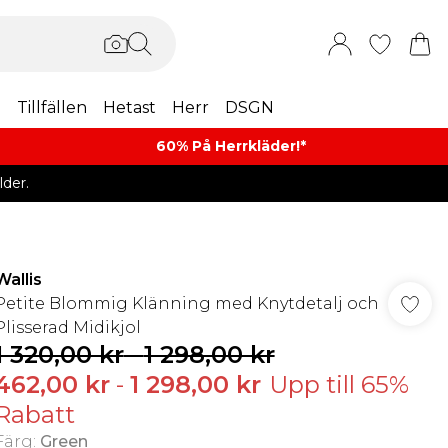
m
Tillfällen
Hetast
Herr
DSGN
60% På Herrkläder!*​
der.
Wallis
Petite Blommig Klänning med Knytdetalj och
Plisserad Midikjol
1 320,00 kr
-
1 298,00 kr
462,00 kr
-
1 298,00 kr
Upp till 65%
Rabatt
Färg
:
Green