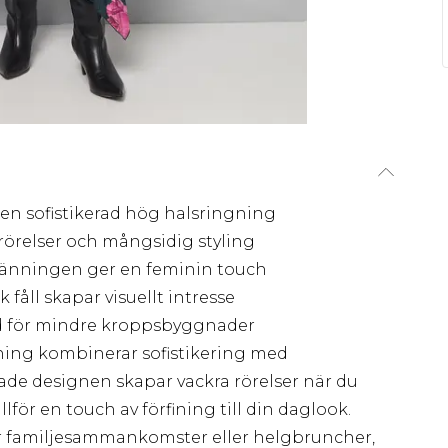
 en sofistikerad hög halsringning
rörelser och mångsidig styling
länningen ger en feminin touch
fåll skapar visuellt intresse
ad för mindre kroppsbyggnader
ing kombinerar sofistikering med
de designen skapar vackra rörelser när du
lför en touch av förfining till din daglook.
ör familjesammankomster eller helgbruncher,