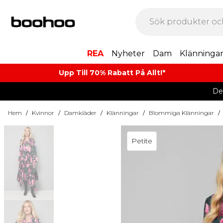
REA
Nyheter
Dam
Klänninga
Upp Till 70% Rabatt På Allt!*
De
Hem
/
Kvinnor
/
Damkläder
/
Klänningar
/
Blommiga Klänningar
/
Petite