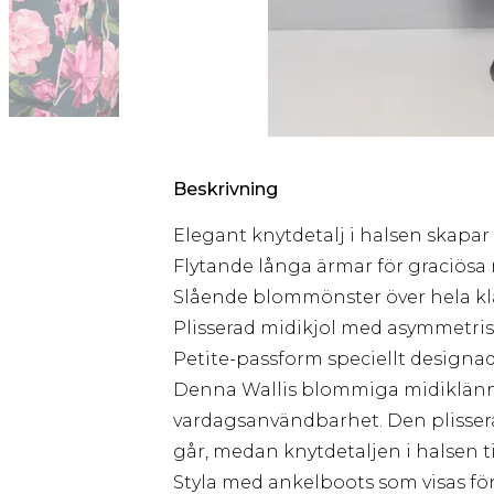
Beskrivning
Elegant knytdetalj i halsen skapar
Flytande långa ärmar för graciösa 
Slående blommönster över hela k
Plisserad midikjol med asymmetrisk 
Petite-passform speciellt design
Denna Wallis blommiga midiklänn
vardagsanvändbarhet. Den plissera
går, medan knytdetaljen i halsen til
Styla med ankelboots som visas f