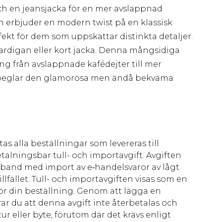
ch en jeansjacka för en mer avslappnad
 erbjuder en modern twist på en klassisk
rfekt för dem som uppskattar distinkta detaljer.
 cardigan eller kort jacka. Denna mångsidiga
g från avslappnade kafédejter till mer
speglar den glamorösa men ändå bekväma
as alla beställningar som levereras till
talningsbar tull- och importavgift. Avgiften
amband med import av e‑handelsvaror av lågt
llfället. Tull- och importavgiften visas som en
för din beställning. Genom att lägga en
ar du att denna avgift inte återbetalas och
ur eller byte, förutom där det krävs enligt