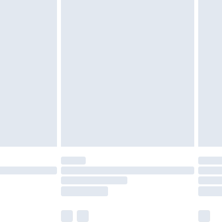
oanvända och otvättade med originaletiketterna
as inomhus. Hemartiklar inklusive sängkläder,
 måste vara oanvända och i sin oöppnade
r inte dina lagstadgade rättigheter.
a returpolicy.