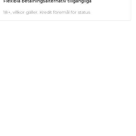
Flexibla betalningsalternativ tillgängliga
18+, villkor gäller. Kredit föremål för status