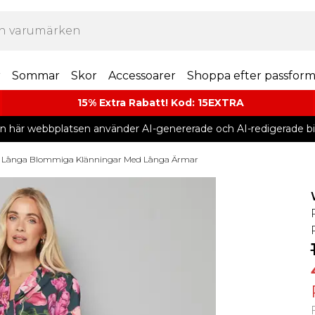
r
Sommar
Skor
Accessoarer
Shoppa efter passfor
15% Extra Rabatt! Kod: 15EXTRA
n här webbplatsen använder AI-genererade och AI-redigerade bil
Långa Blommiga Klänningar Med Långa Ärmar