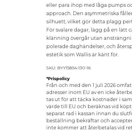
eller para ihop med låga pumps o
approach. Den asymmetriska fållen
silhuett, vilket gör detta plagg pe
För svalare dagar, lägg på en lätt
klänning övergår utan ansträngnin
polerade daghändelser, och åter
estetik som Wallis är känt för.
SKU:
BYY15854-130-16
*
Prispolicy
Från och med den 1 juli 2026 omfatt
adresser inom EU av en icke återbe
tas ut för att täcka kostnader i s
värde till EU och beräknas vid köpti
separat rad i kassan innan du slut
beställning bekräftar och accepter
inte kommer att återbetalas vid ret