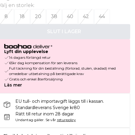
Välj en storlek
:
8
18
20
38
40
42
44
SLUT I LAGER
Lyft din upplevelse
14 dagars förlängd retur
65kr dag kompensation för sen leverans
Full täckning för din beställning (förlorad, stulen, skadad) med
omedelbar utbetalning på berättigade krav
Gratis och enkel återförsäljning
Läs mer
EU tull- och importavgift läggs till i kassan.
Standardleverans Sverige kr80
Rätt till retur inom 28 dagar
Undantag gäller.
Se vår
returpolicy