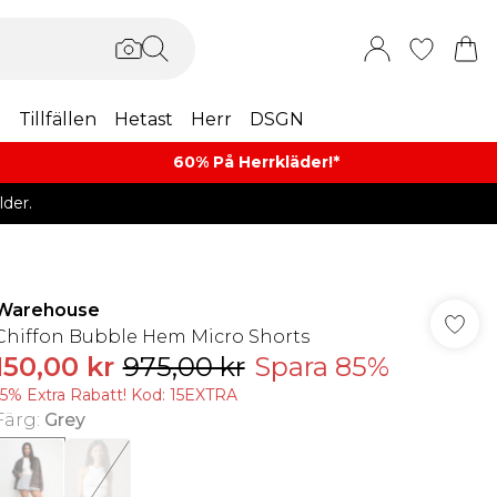
m
Tillfällen
Hetast
Herr
DSGN
60% På Herrkläder!*​
der.
Warehouse
Chiffon Bubble Hem Micro Shorts
150,00 kr
975,00 kr
Spara 85%
15% Extra Rabatt! Kod: 15EXTRA
Färg
:
Grey