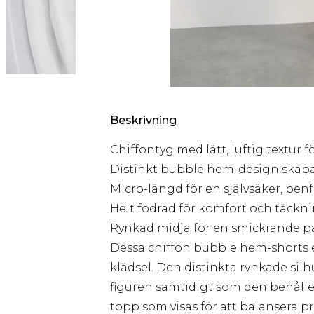
Beskrivning
Chiffontyg med lätt, luftig textur f
Distinkt bubble hem-design skapar
Micro-längd för en självsäker, ben
Helt fodrad för komfort och täckn
Rynkad midja för en smickrande p
Dessa chiffon bubble hem-shorts 
klädsel. Den distinkta rynkade sil
figuren samtidigt som den behåller
topp som visas för att balansera pr