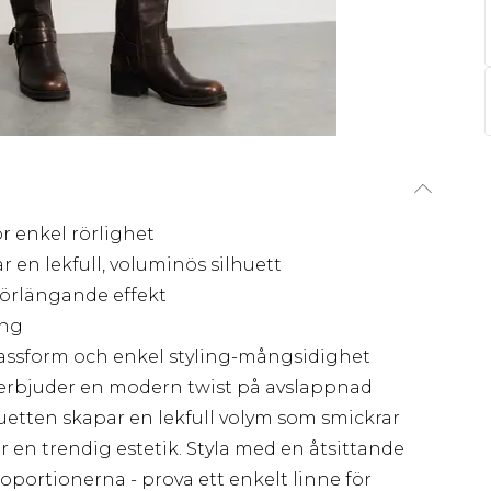
ör enkel rörlighet
 en lekfull, voluminös silhuett
förlängande effekt
ing
assform och enkel styling-mångsidighet
erbjuder en modern twist på avslappnad
huetten skapar en lekfull volym som smickrar
 en trendig estetik. Styla med en åtsittande
oportionerna - prova ett enkelt linne för