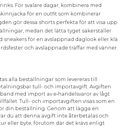
sdrinks. För svalare dagar, kombinera med
skinnjacka för en outfit som kombinerar
gden gör dessa shorts perfekta för att visa upp
lningar, medan det lätta tyget säkerställer
 sneakers för en avslappnad daglook eller klä
dsfester och avslappnade träffar med vänner.
as alla beställningar som levereras till
talningsbar tull- och importavgift. Avgiften
amband med import av e‑handelsvaror av lågt
llfället. Tull- och importavgiften visas som en
för din beställning. Genom att lägga en
ar du att denna avgift inte återbetalas och
ur eller byte, förutom där det krävs enligt