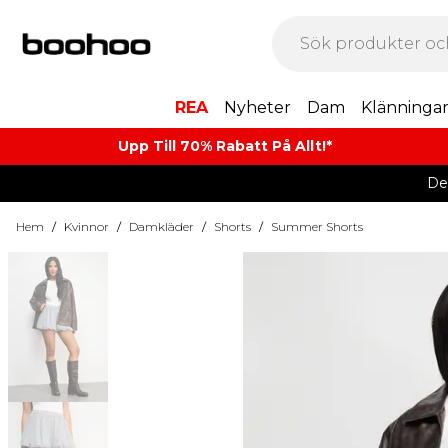
REA
Nyheter
Dam
Klänninga
Upp Till 70% Rabatt På Allt!*
De
Hem
/
Kvinnor
/
Damkläder
/
Shorts
/
Summer Shorts