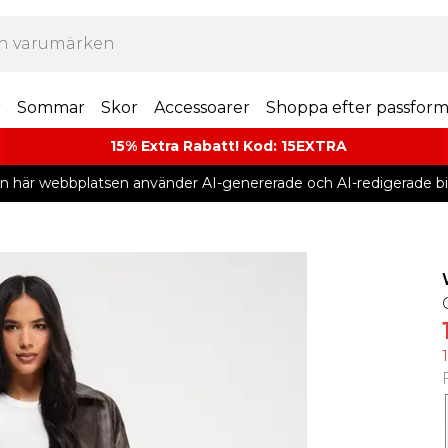
r
Sommar
Skor
Accessoarer
Shoppa efter passfor
15% Extra Rabatt! Kod: 15EXTRA
n här webbplatsen använder AI-genererade och AI-redigerade bil