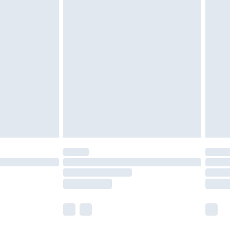
as inomhus. Hemartiklar inklusive sängkläder,
 måste vara oanvända och i sin oöppnade
r inte dina lagstadgade rättigheter.
a returpolicy.