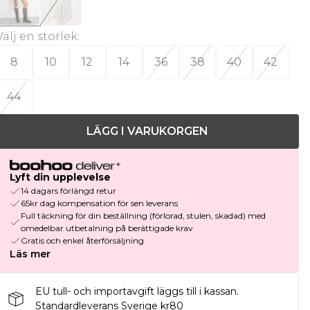
Välj en storlek
:
8
10
12
14
36
38
40
42
44
LÄGG I VARUKORGEN
Lyft din upplevelse
14 dagars förlängd retur
65kr dag kompensation för sen leverans
Full täckning för din beställning (förlorad, stulen, skadad) med
omedelbar utbetalning på berättigade krav
Gratis och enkel återförsäljning
Läs mer
EU tull- och importavgift läggs till i kassan.
Standardleverans Sverige kr80