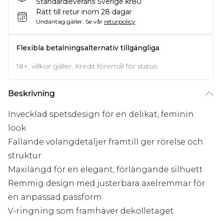
Standardleverans Sverige kr80
Rätt till retur inom 28 dagar
Undantag gäller.
Se vår
returpolicy
Flexibla betalningsalternativ tillgängliga
18+, villkor gäller. Kredit föremål för status
Beskrivning
Invecklad spetsdesign för en delikat, feminin
look
Fallande volangdetaljer framtill ger rörelse och
struktur
Maxilängd för en elegant, förlängande silhuett
Remmig design med justerbara axelremmar för
en anpassad passform
V-ringning som framhäver dekolletaget