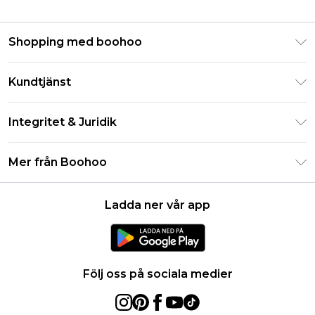
Shopping med boohoo
Klarna
Kundtjänst
Studentrabatt - Student Beans
Returnera din beställning
Studentrabatt - UNiDAYS
Integritet & Juridik
Vanliga frågor
Boohoo-appen
Integritetspolicy
Leveransinformation
Mer från Boohoo
Storleksguide
Allmänna villkor
Returnerar information
Karriärer på Boohoo
Om cookies
Kontakta oss
Ladda ner vår app
Modernt slaveri uttalande
Användarvillkor
Produkt
Följ oss på sociala medier