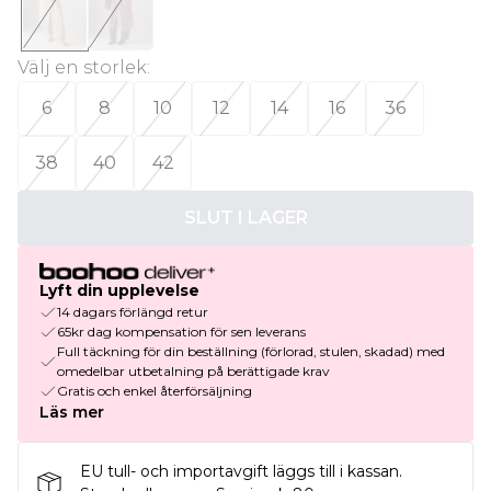
Välj en storlek
:
6
8
10
12
14
16
36
38
40
42
SLUT I LAGER
Lyft din upplevelse
14 dagars förlängd retur
65kr dag kompensation för sen leverans
Full täckning för din beställning (förlorad, stulen, skadad) med
omedelbar utbetalning på berättigade krav
Gratis och enkel återförsäljning
Läs mer
EU tull- och importavgift läggs till i kassan.