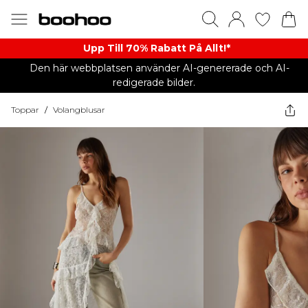
Upp Till 70% Rabatt På Allt!*
Den här webbplatsen använder AI-genererade och AI-
redigerade bilder.
Toppar
/
Volangblusar