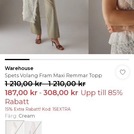
Warehouse
Spets Volang Fram Maxi Remmar Topp
1 210,00 kr
-
1 210,00 kr
187,00 kr
-
308,00 kr
Upp till 85%
Rabatt
15% Extra Rabatt! Kod: 15EXTRA
Färg
:
Cream