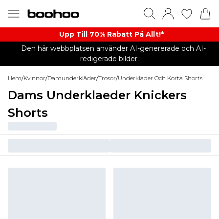
Upp Till 70% Rabatt På Allt!*
Den här webbplatsen använder AI-genererade och AI-
redigerade bilder.
Hem
/
Kvinnor
/
Damunderkläder
/
Trosor
/
Underkläder Och Korta Shorts
Dams Underklaeder Knickers
Shorts