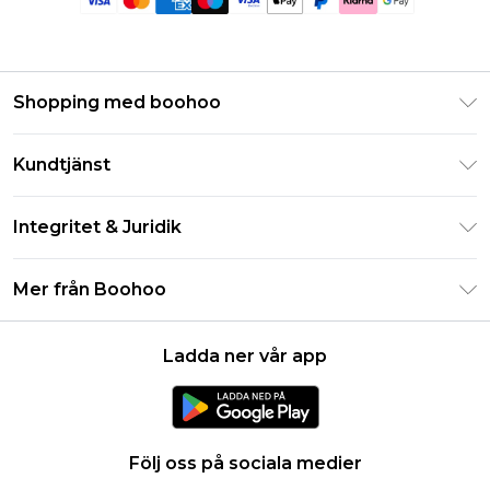
Shopping med boohoo
Klarna
Kundtjänst
Studentrabatt - Student Beans
Returnera din beställning
Studentrabatt - UNiDAYS
Integritet & Juridik
Vanliga frågor
Boohoo-appen
Integritetspolicy
Leveransinformation
Mer från Boohoo
Storleksguide
Allmänna villkor
Returnerar information
Karriärer på Boohoo
Om cookies
Kontakta oss
Ladda ner vår app
Modernt slaveri uttalande
Användarvillkor
Produkt
Följ oss på sociala medier