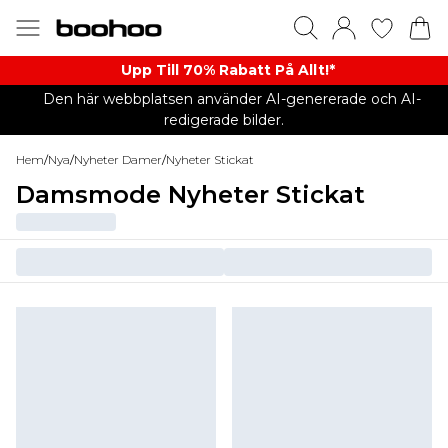
Upp Till 70% Rabatt På Allt!*
Den här webbplatsen använder AI-genererade och AI-
redigerade bilder.
Hem
/
Nya
/
Nyheter Damer
/
Nyheter Stickat
Damsmode Nyheter Stickat