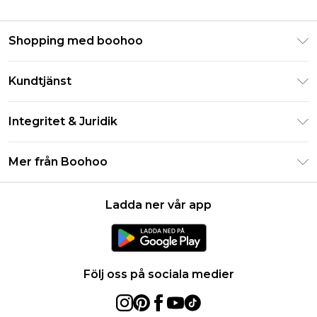
Shopping med boohoo
Klarna
Kundtjänst
Studentrabatt - Student Beans
Returnera din beställning
Studentrabatt - UNiDAYS
Integritet & Juridik
Vanliga frågor
Boohoo-appen
Integritetspolicy
Leveransinformation
Mer från Boohoo
Storleksguide
Allmänna villkor
Returnerar information
Karriärer på Boohoo
Om cookies
Kontakta oss
Ladda ner vår app
Modernt slaveri uttalande
Användarvillkor
Produkt
Följ oss på sociala medier