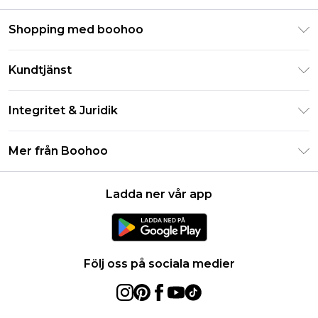
Shopping med boohoo
Klarna
Kundtjänst
Studentrabatt - Student Beans
Returnera din beställning
Studentrabatt - UNiDAYS
Integritet & Juridik
Vanliga frågor
Boohoo-appen
Integritetspolicy
Leveransinformation
Mer från Boohoo
Storleksguide
Allmänna villkor
Returnerar information
Karriärer på Boohoo
Om cookies
Kontakta oss
Ladda ner vår app
Modernt slaveri uttalande
Användarvillkor
Produkt
Följ oss på sociala medier