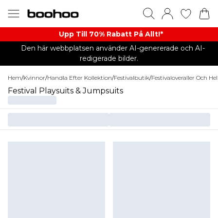
Upp Till 70% Rabatt På Allt!*
Den här webbplatsen använder AI-genererade och AI-
redigerade bilder.
Hem
/
Kvinnor
/
Handla Efter Kollektion
/
Festivalbutik
/
Festivaloveraller Och He
Festival Playsuits & Jumpsuits