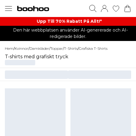
Upp Till 70% Rabatt På Allt!*
Den här webbplatsen använder AI-genererade och AI-
redigerade bilder.
Hem
/
Kvinnor
/
Damkläder
/
Toppar
/
T-Shirts
/
Grafiska T-Shirts
T-shirts med grafiskt tryck