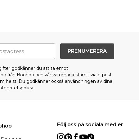
PRENUMERERA
gifter godkänner du att ta emot
on från Boohoo och vår
varumärkesfamilj
via e-post.
som helst. Du godkänner också användningen av dina
ntegritetspolicy.
Följ oss på sociala medier
oohoo