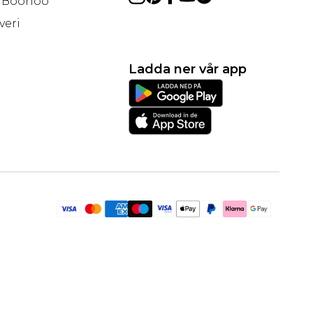
å Boohoo
veri
Ladda ner vår app