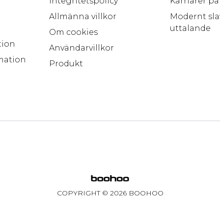
Integritetspolicy
Karriärer p
Allmänna villkor
Modernt sla
uttalande
Om cookies
tion
Användarvillkor
mation
Produkt
COPYRIGHT ©
2026
BOOHOO