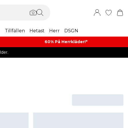
m
Tillfällen
Hetast
Herr
DSGN
60% På Herrkläder!*​
der.