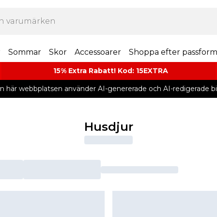
r
Sommar
Skor
Accessoarer
Shoppa efter passfor
15% Extra Rabatt! Kod: 15EXTRA
n här webbplatsen använder AI-genererade och AI-redigerade bil
Husdjur