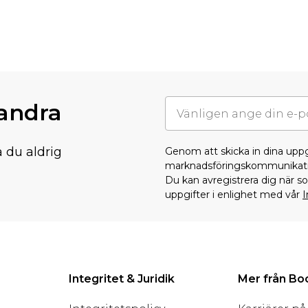
randra
å du aldrig
Genom att skicka in dina upp
marknadsföringskommunikati
Du kan avregistrera dig när 
uppgifter i enlighet med vår
I
Integritet & Juridik
Mer från B