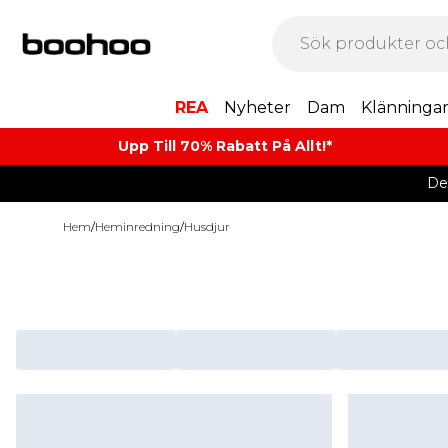
REA
Nyheter
Dam
Klänninga
Upp Till 70% Rabatt På Allt!*
De
Hem
/
Heminredning
/
Husdjur