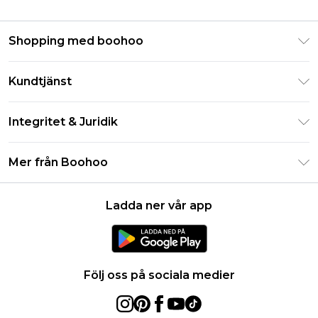
Shopping med boohoo
Klarna
Kundtjänst
Studentrabatt - Student Beans
Returnera din beställning
Studentrabatt - UNiDAYS
Integritet & Juridik
Vanliga frågor
Boohoo-appen
Integritetspolicy
Leveransinformation
Mer från Boohoo
Storleksguide
Allmänna villkor
Returnerar information
Karriärer på Boohoo
Om cookies
Kontakta oss
Ladda ner vår app
Modernt slaveri uttalande
Användarvillkor
Produkt
Följ oss på sociala medier