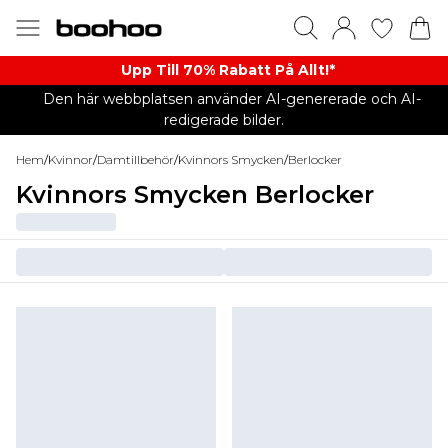
Upp Till 70% Rabatt På Allt!*
Den här webbplatsen använder AI-genererade och AI-
redigerade bilder.
Hem
/
Kvinnor
/
Damtillbehör
/
Kvinnors Smycken
/
Berlocker
Kvinnors Smycken Berlocker