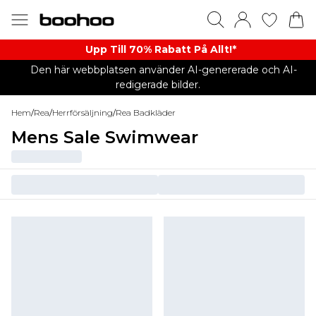
Upp Till 70% Rabatt På Allt!*
Den här webbplatsen använder AI-genererade och AI-
redigerade bilder.
Hem
/
Rea
/
Herrförsäljning
/
Rea Badkläder
Mens Sale Swimwear