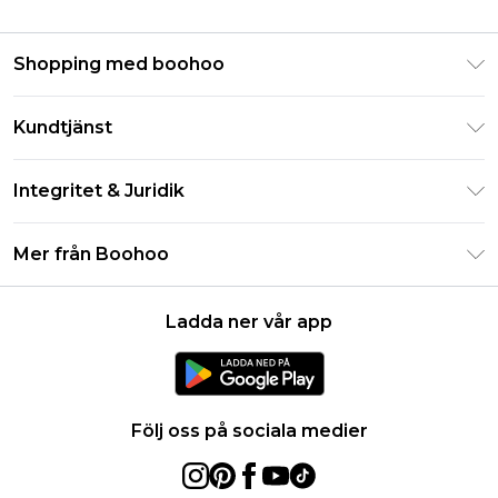
Shopping med boohoo
Klarna
Kundtjänst
Studentrabatt - Student Beans
Returnera din beställning
Studentrabatt - UNiDAYS
Integritet & Juridik
Vanliga frågor
Boohoo-appen
Integritetspolicy
Leveransinformation
Mer från Boohoo
Storleksguide
Allmänna villkor
Returnerar information
Karriärer på Boohoo
Om cookies
Kontakta oss
Ladda ner vår app
Modernt slaveri uttalande
Användarvillkor
Produkt
Följ oss på sociala medier