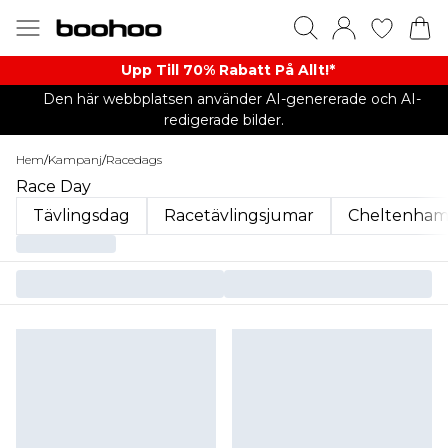
Upp Till 70% Rabatt På Allt!*
Den här webbplatsen använder AI-genererade och AI-
redigerade bilder.
Hem
/
Kampanj
/
Racedags
Race Day
Tävlingsdag
Racetävlingsjumar
Cheltenham-