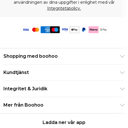
användningen av dina uppgifter i enlighet med vår
Integritetspolicy.
Shopping med boohoo
Klarna
Kundtjänst
Studentrabatt - Student Beans
Returnera din beställning
Studentrabatt - UNiDAYS
Integritet & Juridik
Vanliga frågor
Boohoo-appen
Integritetspolicy
Leveransinformation
Mer från Boohoo
Storleksguide
Allmänna villkor
Returnerar information
Karriärer på Boohoo
Om cookies
Kontakta oss
Ladda ner vår app
Modernt slaveri uttalande