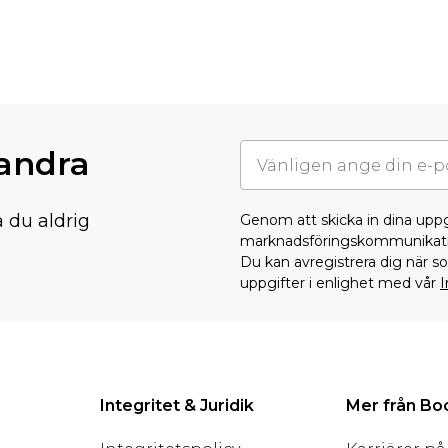
randra
å du aldrig
Genom att skicka in dina upp
marknadsföringskommunikati
Du kan avregistrera dig när 
uppgifter i enlighet med vår
I
Integritet & Juridik
Mer från B