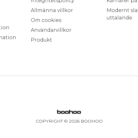
Integritetspolicy
Karriärer p
Allmänna villkor
Modernt sla
uttalande
Om cookies
tion
Användarvillkor
mation
Produkt
COPYRIGHT ©
2026
BOOHOO