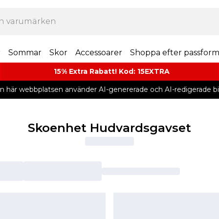
r
Sommar
Skor
Accessoarer
Shoppa efter passfor
15% Extra Rabatt! Kod: 15EXTRA
n här webbplatsen använder AI-genererade och AI-redigerade bil
Skoenhet Hudvardsgavset