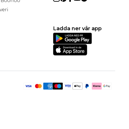
å Boohoo
veri
Ladda ner vår app