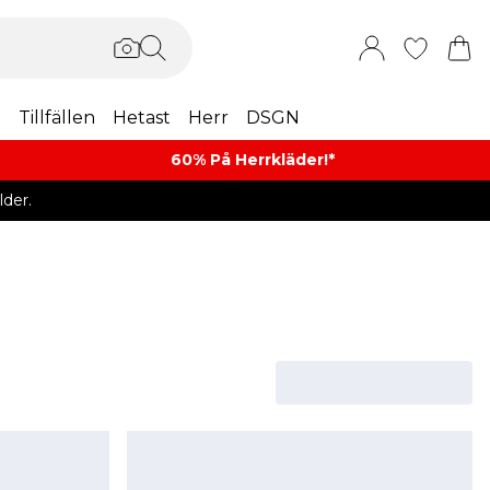
m
Tillfällen
Hetast
Herr
DSGN
60% På Herrkläder!*​
der.