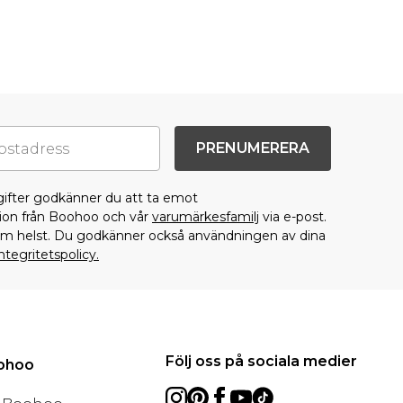
PRENUMERERA
gifter godkänner du att ta emot
on från Boohoo och vår
varumärkesfamilj
via e-post.
som helst. Du godkänner också användningen av dina
ntegritetspolicy.
Följ oss på sociala medier
oohoo