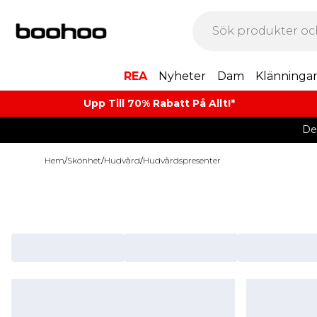
REA
Nyheter
Dam
Klänninga
Upp Till 70% Rabatt På Allt!*
De
Hem
/
Skönhet
/
Hudvård
/
Hudvårdspresenter