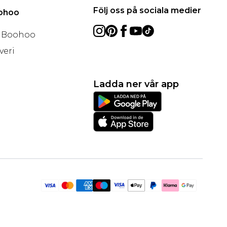
Följ oss på sociala medier
oohoo
å Boohoo
veri
Ladda ner vår app