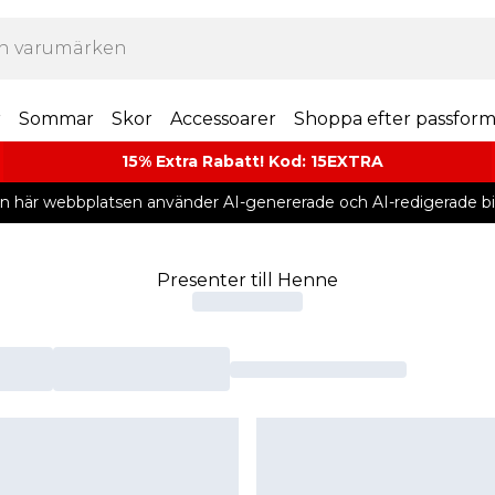
r
Sommar
Skor
Accessoarer
Shoppa efter passfor
15% Extra Rabatt! Kod: 15EXTRA
n här webbplatsen använder AI-genererade och AI-redigerade bil
Presenter till Henne