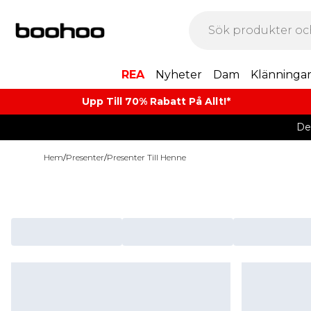
REA
Nyheter
Dam
Klänninga
Upp Till 70% Rabatt På Allt!*
De
Hem
/
Presenter
/
Presenter Till Henne