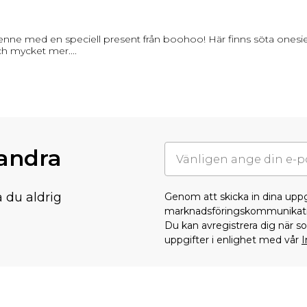
nne med en speciell present från boohoo! Här finns söta onesies,
ch mycket mer.
...
randra
å du aldrig
Genom att skicka in dina upp
marknadsföringskommunikati
Du kan avregistrera dig när 
uppgifter i enlighet med vår
I