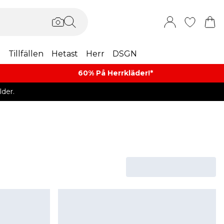
m
Tillfällen
Hetast
Herr
DSGN
60% På Herrkläder!*​
der.