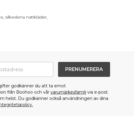
 silkeslena nattkläder,
PRENUMERERA
gifter godkänner du att ta emot
on från Boohoo och vår
varumärkesfamilj
via e-post.
som helst. Du godkänner också användningen av dina
ntegritetspolicy.